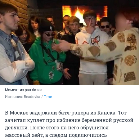
Момент из рэп-батла
Источник: 
Readovka / 
T.me
В Москве задержали батл-рэпера из Канска. Тот
зачитал куплет про избиение беременной русской
девушки. После этого на него обрушился
массовый хейт, а следом подключились