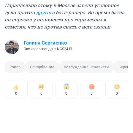
Параллельно этому в Москве завели уголовное
дело против
другого
батл-рэпера. Во время батла
он спросил у оппонента про «причесон» и
отметил, что не против снять с него скальп.
Галина Сергиенко
Экс-корреспондент NGS24.RU
Рэпер
Оскорбление
Возбуждение ненависти
Береме
0
0
0
0
0