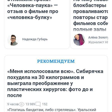
«Человека-паука» —
блокбастеры
отзыв о фильме про
проваливаются,
«человека-булку»
повторы стары
фильмов соби
полные залы
Алёна Золотух
Надежда Губарь
Журналист НГС
РЕКОМЕНДУЕМ
«Меня исполосовали всю». Сибирячка
похудела на 30 килограммов и
выиграла преображение у
пластических хирургов: фото до и
после
9 часов
13 989
152
«Платишь бандитам, либо стреляешь». Уральский