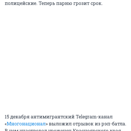
полицейские. Теперь парню грозит срок.
15 декабря антимигрантский Telegram-канал
«
Многонационал
» выложил отрывок из рэп-батла.
В нем участвовал уроженец Красноярского края