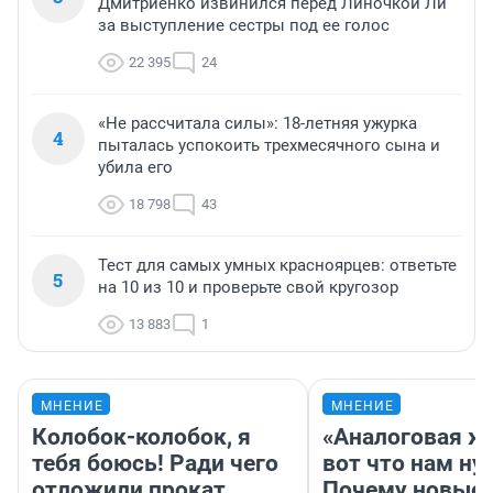
Дмитриенко извинился перед Линочкой Ли
за выступление сестры под ее голос
22 395
24
«Не рассчитала силы»: 18-летняя ужурка
4
пыталась успокоить трехмесячного сына и
убила его
18 798
43
Тест для самых умных красноярцев: ответьте
5
на 10 из 10 и проверьте свой кругозор
13 883
1
МНЕНИЕ
МНЕНИЕ
Колобок-колобок, я
«Аналоговая ж
тебя боюсь! Ради чего
вот что нам ну
отложили прокат
Почему новые