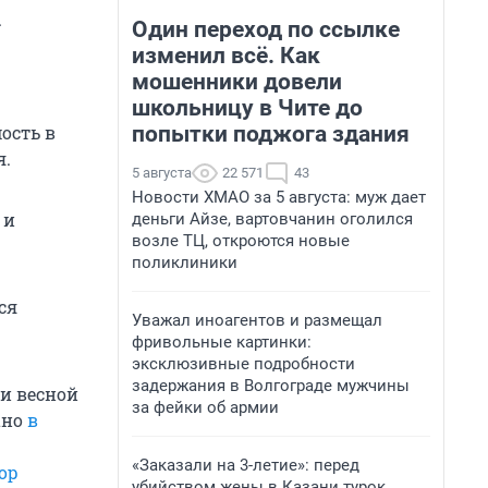
.
Один переход по ссылке
изменил всё. Как
мошенники довели
школьницу в Чите до
попытки поджога здания
ость в
я.
5 августа
22 571
43
Новости ХМАО за 5 августа: муж дает
 и
деньги Айзе, вартовчанин оголился
возле ТЦ, откроются новые
поликлиники
ся
Уважал иноагентов и размещал
фривольные картинки:
эксклюзивные подробности
задержания в Волгограде мужчины
и весной
за фейки об армии
ано
в
«Заказали на 3-летие»: перед
ор
убийством жены в Казани турок