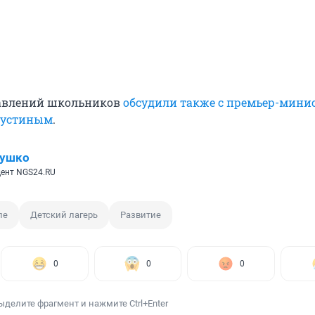
равлений школьников
обсудили также с премьер-мини
устиным
.
лушко
ент NGS24.RU
ле
Детский лагерь
Развитие
0
0
0
ыделите фрагмент и нажмите Ctrl+Enter