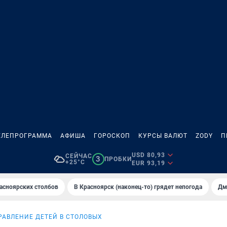
ЕЛЕПРОГРАММА
АФИША
ГОРОСКОП
КУРСЫ ВАЛЮТ
ZODY
П
USD 80,93
СЕЙЧАС
3
ПРОБКИ
+25°C
EUR 93,19
асноярских столбов
В Крaсноярск (нaконец-то) грядет непогодa
Дм
РАВЛЕНИЕ ДЕТЕЙ В СТОЛОВЫХ