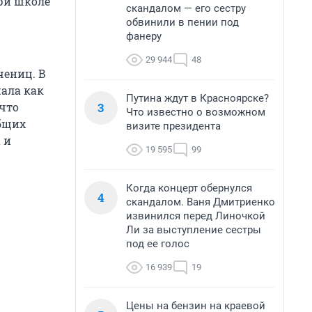
при школе
скандалом — его сестру
обвинили в пении под
фанеру
29 944
48
чениц. В
шала как
Путина ждут в Красноярске?
3
 что
Что известно о возможном
общих
визите президента
 и
19 595
99
Когда концерт обернулся
4
скандалом. Ваня Дмитриенко
извинился перед Линочкой
Ли за выступление сестры
под ее голос
16 939
19
Цены на бензин на краевой