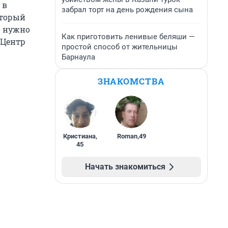
 в
забрал торт на день рождения сына
оторый
о нужно
Как приготовить ленивые беляши —
 Центр
простой способ от жительницы
Барнаула
ЗНАКОМСТВА
Кристиана
,
Roman
,
49
45
Начать знакомиться