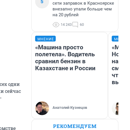
5
сети заправок в Красноярске
внезапно упали больше чем
на 20 рублей
14 243
60
МНЕНИЕ
МНЕНИ
«Машина просто
«Мы в
полетела». Водитель
Нолан
сравнил бензин в
настр
Казахстане и России
смотр
чтобы
выгля
сех одни
ки сейчас
—
Анатолий Кузнецов
РЕКОМЕНДУЕМ
домстве