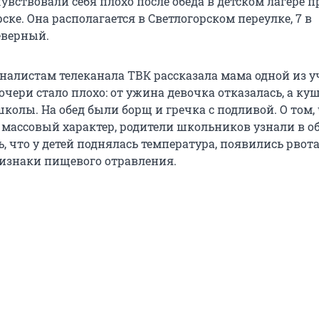
увствовали себя плохо после обеда в детском лагере 
ске. Она располагается в Светлогорском переулке, 7 в
еверный.
налистам телеканала ТВК рассказала мама одной из у
очери стало плохо: от ужина девочка отказалась, а ку
школы. На обед были борщ и гречка с подливой. О том,
 массовый характер, родители школьников узнали в 
ь, что у детей поднялась температура, появились рвота
ризнаки пищевого отравления.