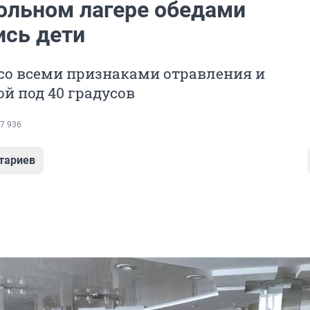
ольном лагере обедами
ись дети
со всеми признаками отравления и
й под 40 градусов
7 936
тариев