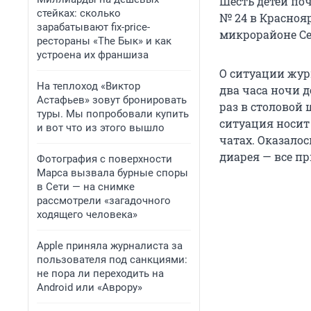
Шесть детей поч
стейках: сколько
№ 24 в Краснояр
зарабатывают fix-price-
микрорайоне С
рестораны «The Бык» и как
устроена их франшиза
О ситуации жур
На теплоход «Виктор
два часа ночи д
Астафьев» зовут бронировать
раз в столовой 
туры. Мы попробовали купить
ситуация носит
и вот что из этого вышло
чатах. Оказалос
диарея — все п
Фотография с поверхности
Марса вызвала бурные споры
в Сети — на снимке
рассмотрели «загадочного
ходящего человека»
Apple приняла журналиста за
пользователя под санкциями:
не пора ли переходить на
Android или «Аврору»