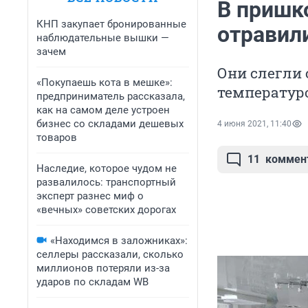
В пришк
КНП закупает бронированные
отравил
наблюдательные вышки —
зачем
Они слегли 
«Покупаешь кота в мешке»:
температуро
предприниматель рассказала,
как на самом деле устроен
бизнес со складами дешевых
4 июня 2021, 11:40
товаров
11
коммен
Наследие, которое чудом не
развалилось: транспортный
эксперт разнес миф о
«вечных» советских дорогах
«Находимся в заложниках»:
селлеры рассказали, сколько
миллионов потеряли из-за
ударов по складам WB