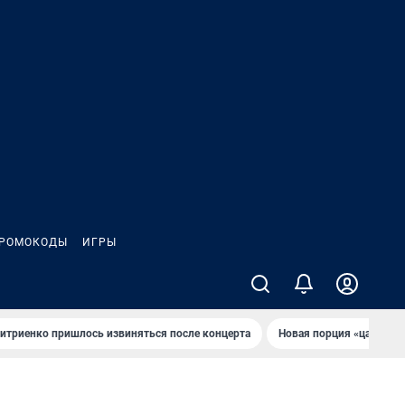
РОМОКОДЫ
ИГРЫ
итриенко пришлось извиняться после концертa
Новaя порция «цaрей» 