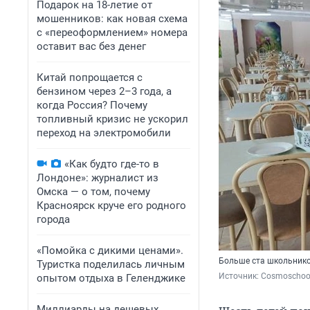
Подарок на 18-летие от
мошенников: как новая схема
с «переоформлением» номера
оставит вас без денег
Китай попрощается с
бензином через 2–3 года, а
когда Россия? Почему
топливный кризис не ускорил
переход на электромобили
«Как будто где-то в
Лондоне»: журналист из
Омска — о том, почему
Красноярск круче его родного
города
«Помойка с дикими ценами».
Больше ста школьнико
Туристка поделилась личным
Источник: 
Cosmoschool
опытом отдыха в Геленджике
Миллиарды на дешевых