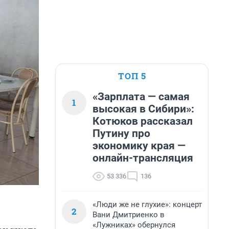
ТОП 5
«Зарплата — самая
1
высокая в Сибири»:
Котюков рассказал
Путину про
экономику края —
онлайн-трансляция
53 336
136
«Люди же не глухие»: концерт
2
Вани Дмитриенко в
«Лужниках» обернулся