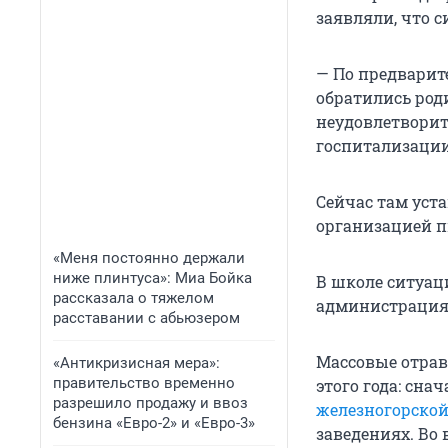
заявляли, что 
— По предварит
обратились род
неудовлетворит
госпитализации
Сейчас там уст
организацией п
«Меня постоянно держали
ниже плинтуса»: Миа Бойка
В школе ситуац
рассказала о тяжелом
администрация,
расставании с абьюзером
Массовые отрав
«Антикризисная мера»:
правительство временно
этого года: сна
разрешило продажу и ввоз
железногорско
бензина «Евро-2» и «Евро-3»
заведениях. Во