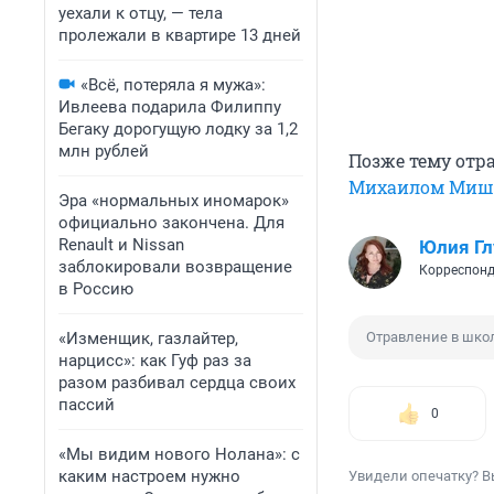
уехали к отцу, — тела
пролежали в квартире 13 дней
«Всё, потеряла я мужа»:
Ивлеева подарила Филиппу
Бегаку дорогущую лодку за 1,2
млн рублей
Позже тему от
Михаилом Миш
Эра «нормальных иномарок»
официально закончена. Для
Renault и Nissan
Юлия Г
заблокировали возвращение
Корреспонд
в Россию
«Изменщик, газлайтер,
Отравление в шко
нарцисс»: как Гуф раз за
разом разбивал сердца своих
пассий
0
«Мы видим нового Нолана»: с
каким настроем нужно
Увидели опечатку? В