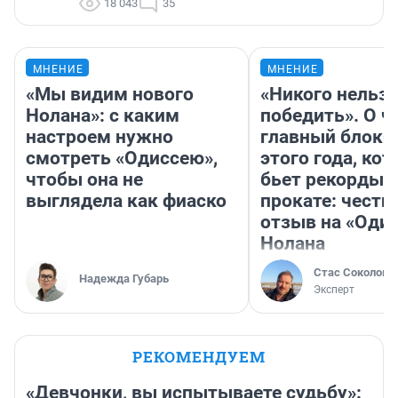
18 043
35
МНЕНИЕ
МНЕНИЕ
«Мы видим нового
«Никого нельз
Нолана»: с каким
победить». О ч
настроем нужно
главный блокб
смотреть «Одиссею»,
этого года, ко
чтобы она не
бьет рекорды 
выглядела как фиаско
прокате: честн
отзыв на «Оди
Нолана
Стас Соколов
Надежда Губарь
Эксперт
РЕКОМЕНДУЕМ
«Девчонки, вы испытываете судьбу»: