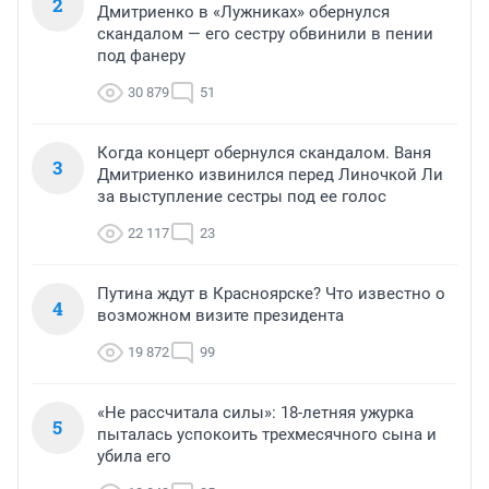
2
Дмитриенко в «Лужниках» обернулся
скандалом — его сестру обвинили в пении
под фанеру
30 879
51
Когда концерт обернулся скандалом. Ваня
3
Дмитриенко извинился перед Линочкой Ли
за выступление сестры под ее голос
22 117
23
Путина ждут в Красноярске? Что известно о
4
возможном визите президента
19 872
99
«Не рассчитала силы»: 18-летняя ужурка
5
пыталась успокоить трехмесячного сына и
убила его