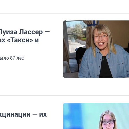
Луиза Лассер —
х «Такси» и
ыло 87 лет
кцинации — их