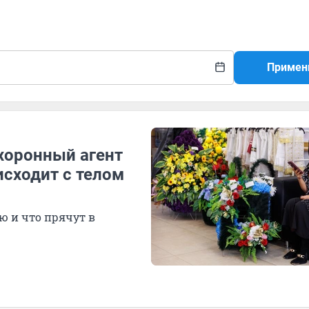
Примен
охоронный агент
исходит с телом
ю и что прячут в