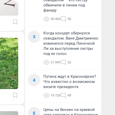
скандалом — его сестру
обвинили в пении под
фанеру
30 494
50
Когда концерт обернулся
3
скандалом. Ваня Дмитриенко
извинился перед Линочкой
Ли за выступление сестры
под ее голос
21 909
22
Путина ждут в Красноярске?
4
Что известно о возможном
визите президента
19 728
99
Цены на бензин на краевой
5
сети заправок в Красноярске