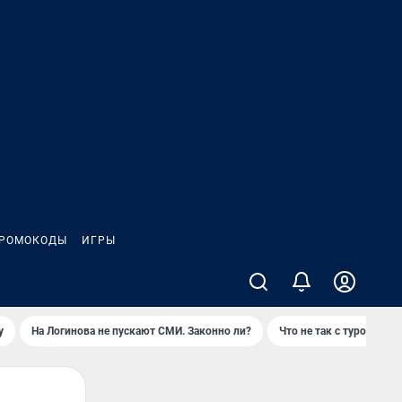
РОМОКОДЫ
ИГРЫ
у
На Логинова не пускают СМИ. Законно ли?
Что не так с туром на 