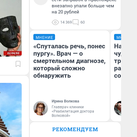
внезапно упали больше чем
на 20 рублей
14 369
60
МНЕНИЕ
МНЕНИЕ
«Спуталась речь, понес
Наслед
пургу». Врач — о
чудом 
смертельном диагнозе,
трансп
который сложно
разнес
обнаружить
советс
Ирина Волкова
Ол
Главврач клиники
Бл
«Реабилитация доктора
вл
Волковой»
би
РЕКОМЕНДУЕМ