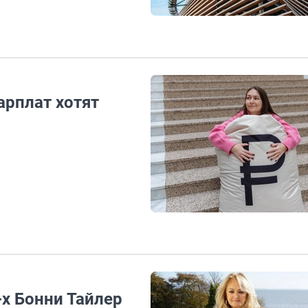
арплат хотят
х Бонни Тайлер