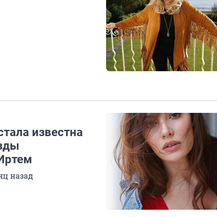
стала известна
езды
Иртем
яц назад