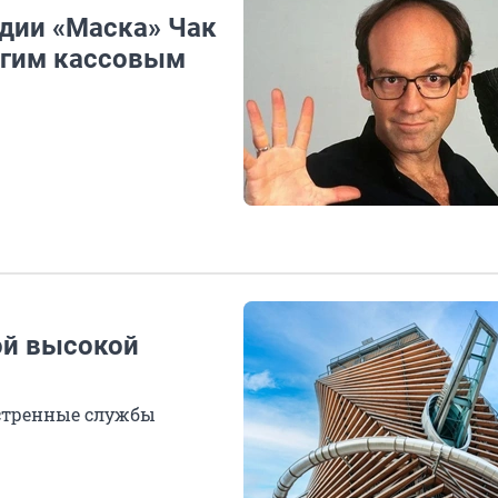
дии «Маска» Чак
ругим кассовым
ой высокой
кстренные службы