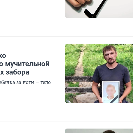
ко
 о мучительной
ах забора
бенка за ноги — тело