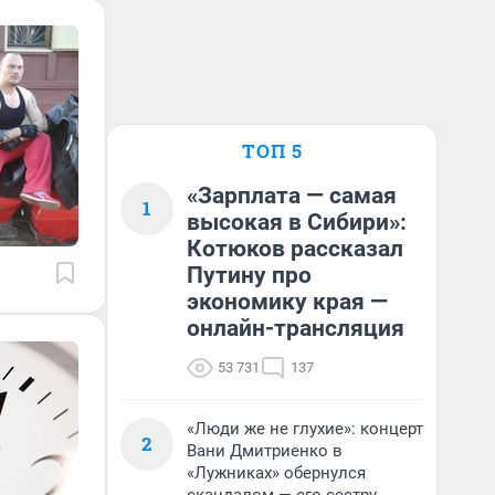
ТОП 5
«Зарплата — самая
1
высокая в Сибири»:
Котюков рассказал
Путину про
экономику края —
онлайн-трансляция
53 731
137
«Люди же не глухие»: концерт
2
Вани Дмитриенко в
«Лужниках» обернулся