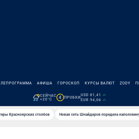
ЕЛЕПРОГРАММА
АФИША
ГОРОСКОП
КУРСЫ ВАЛЮТ
ZODY
П
USD 81,41
СЕЙЧАС
4
ПРОБКИ
+20°C
EUR 94,06
теры Красноярских столбов
Новая сеть Шнайдеров поредела наполовин