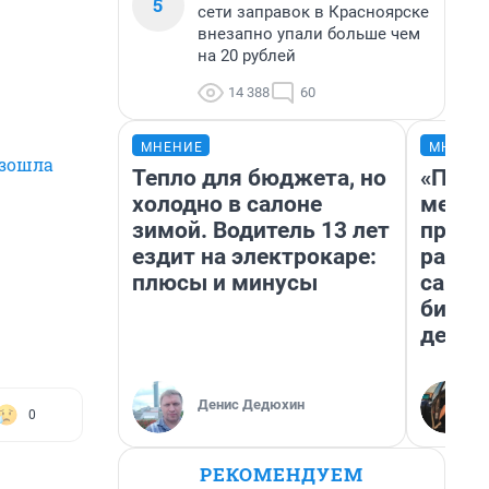
5
сети заправок в Красноярске
внезапно упали больше чем
на 20 рублей
14 388
60
МНЕНИЕ
МНЕНИ
изошла
Тепло для бюджета, но
«Поку
холодно в салоне
мешке
зимой. Водитель 13 лет
предп
ездит на электрокаре:
расска
плюсы и минусы
самом
бизне
дешев
Денис Дедюхин
0
РЕКОМЕНДУЕМ