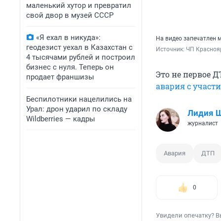
маленький хутор и превратил
свой двор в музей СССР
«Я ехал в никуда»:
На видео запечатлен 
геодезист уехал в Казахстан с
Источник: 
ЧП Красноя
4 тысячами рублей и построил
бизнес с нуля. Теперь он
Это не первое Д
продает франшизы
авария с учас
Беспилотники нацелились на
Урал: дрон ударил по складу
Лидия 
Wildberries — кадры
журналист
Авария
ДТП
0
Увидели опечатку? В