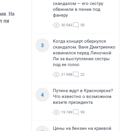
скандалом — его сестру
обвинили в пении под
ми. На
фанеру
л ли
30 543
50
Когда концерт обернулся
3
скандалом. Ваня Дмитриенко
извинился перед Линочкой
Ли за выступление сестры
под ее голос
21 948
22
Путина ждут в Красноярске?
4
Что известно о возможном
визите президента
19 749
99
Цены на бензин на краевой