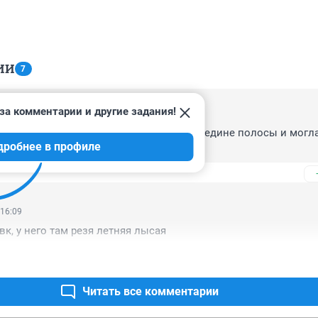
ИИ
7
за комментарии и другие задания!
 12:50
 за ним, весьма странно движется посредине полосы и могла
дробнее в профиле
 16:09
вк, у него там резя летняя лысая
Читать все комментарии