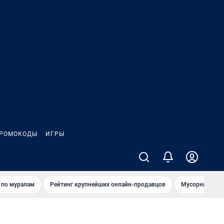
РОМОКОДЫ
ИГРЫ
т по мурaлaм
Рейтинг крупнейших онлайн-продавцов
Мусорный тех