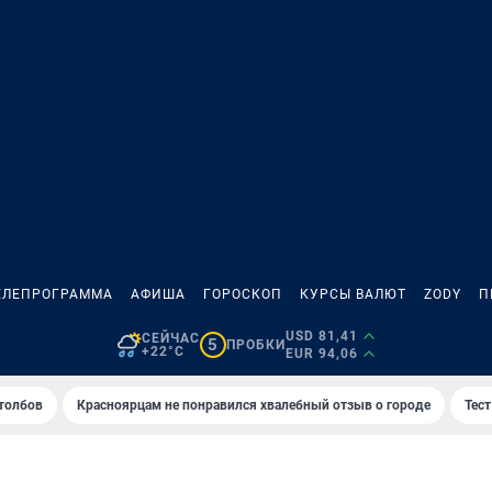
ЕЛЕПРОГРАММА
АФИША
ГОРОСКОП
КУРСЫ ВАЛЮТ
ZODY
П
USD 81,41
СЕЙЧАС
5
ПРОБКИ
+22°C
EUR 94,06
толбов
Красноярцам не понравился хвалебный отзыв о городе
Тес