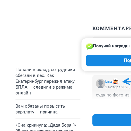
КОММЕНТАР
Гость
Получай награды 
6 ноября 2020,
машина, ехавшая
По
спровоцировать
Попали в склад, сотрудники
сбегали в лес. Как
Екатеринбург пережил атаку
Lirix
БПЛА — следили в режиме
2 ноября 2020,
онлайн
судя по фото из 
Вам обязаны повысить
зарплату — причина
«Она крикнула: „Дядя Боря!“»