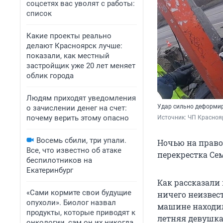
соцсетях вас уволят с работы:
список
Какие проекты реально
делают Красноярск лучше:
показали, как местный
застройщик уже 20 лет меняет
облик города
Людям приходят уведомления
Удар сильно деформи
о зачислении денег на счет:
почему верить этому опасно
Источник: 
ЧП Красноя
Восемь сбили, три упали.
Ночью на право
Все, что известно об атаке
перекрестка Сем
беспилотников на
Екатеринбург
Как рассказали
«Сами кормите свои будущие
ничего неизвес
опухоли». Биолог назвал
машине находил
продукты, которые приводят к
летняя девушка
онкологии, сам он их никогда