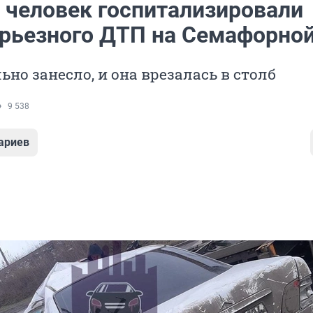
 человек госпитализировали
ерьезного ДТП на Семафорно
но занесло, и она врезалась в столб
9 538
ариев