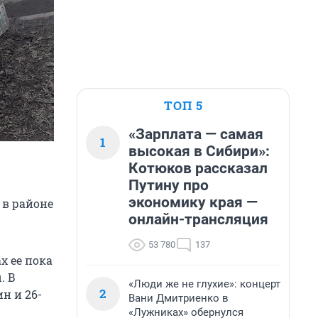
ТОП 5
«Зарплата — самая
1
высокая в Сибири»:
Котюков рассказал
Путину про
экономику края —
 в районе
онлайн-трансляция
53 780
137
х ее пока
. В
«Люди же не глухие»: концерт
2
н и 26-
Вани Дмитриенко в
«Лужниках» обернулся