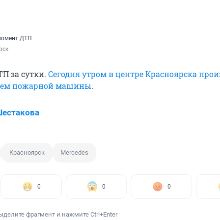
момент ДТП
рск
ТП за сутки.
Сегодня утром в центре Красноярска про
тием пожарной машины
.
Шестакова
Красноярск
Mercedes
0
0
0
ыделите фрагмент и нажмите Ctrl+Enter