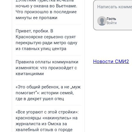
25-летняя туристка исчезла
ночью у океана во Вьетнаме.
Что произошло в последние
минуты ее пропажи
Гость
Войти
Привет, пробки. В
Красноярске серьезно сузят
перекрытую ради метро одну
из главных улиц центра
Новости СМИ2
Правила оплаты коммуналки
изменятся: что произойдет с
квитанциями
«Это общий ребенок, а не „муж
помогает“»: истории семей,
где в декрет ушел отец
«Все угорают с этой стройки»:
красноярцы «накинулись» на
журналиста из Омска за
хвалебный отзыв о городе