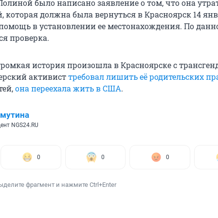
Полиной было написано заявление о том, что она утра
й, которая должна была вернуться в Красноярск 14 янв
 помощь в установлении ее местонахождения. По данн
ся проверка.
 громкая история произошла в Красноярске с трансген
ерский активист
требовал лишить её родительских пр
тей,
она переехала жить в США
.
имутина
ент NGS24.RU
0
0
0
ыделите фрагмент и нажмите Ctrl+Enter