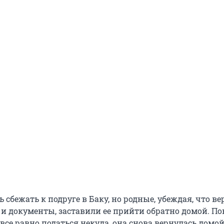
 сбежать к подруге в Баку, но родные, убеждая, что ве
 и документы, заставили ее прийти обратно домой. П
й все равно податься некуда, она снова вернулась домой