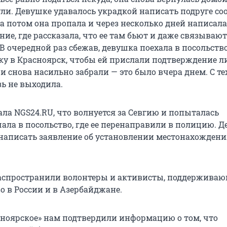
ули. Девушке удавалось украдкой написать подруге со
 а потом она пропала и через несколько дней написала
ие, где рассказала, что ее там бьют и даже связывают
 В очередной раз сбежав, девушка поехала в посольств
ку в Красноярск, чтобы ей прислали подтверждение л
и снова насильно забрали — это было вчера днем. С те
зь не выходила.
ала NGS24.RU, что волнуется за Севгию и попыталась
чала в посольство, где ее перенаправили в полицию. 
 написать заявление об установлении местонахождени
спространили волонтеры и активисты, поддержива
о в России и в Азербайджане.
ноярское» нам подтвердили информацию о том, что