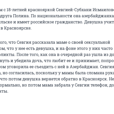
 с 18-летней краснояркой Севгией-Субхани Исмаилов
одруга Полина. По национальности она азербайджанка
ильске и имеет российское гражданство. Девушка учит
 в Красноярске.
того, что Севгия рассказала маме о своей сексуальной
м, что у нее есть девушка, и на фоне этого у них часто
икты. После того, как она в очередной раз ушла из д
нуть и убедила дочь, что любит ее и принимает, попр
том уговорила ее съездить с ней в Азербайджан. Севгия
а, но согласилась, поскольку у мамы была сломана рука
 что потом девушка вернется обратно в Красноярск. Н
нормально, но потом мама забрала у Севгии телефон, 
нты.