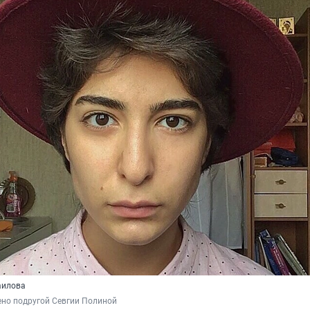
аилова
но подругой Севгии Полиной 