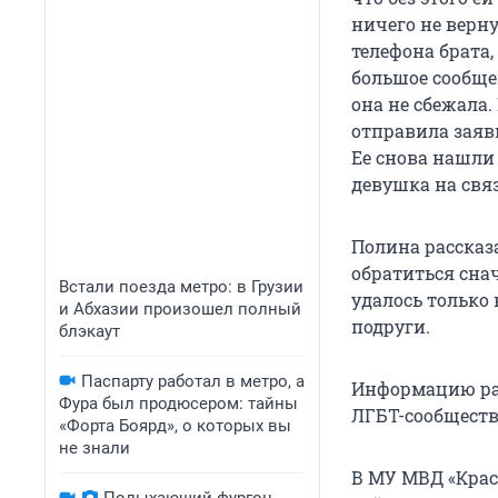
ничего не верн
телефона брата,
большое сообщен
она не сбежала.
отправила заяв
Ее снова нашли 
девушка на свя
Полина рассказ
обратиться сна
Встали поезда метро: в Грузии
удалось только
и Абхазии произошел полный
подруги.
блэкаут
Паспарту работал в метро, а
Информацию ра
Фура был продюсером: тайны
ЛГБТ-сообществ
«Форта Боярд», о которых вы
не знали
В МУ МВД «Крас