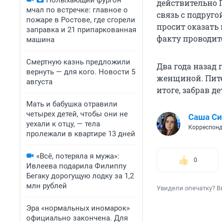
Полыхающий фургон
действительно 
мчал по встречке: главное о
связь с подруго
пожаре в Ростове, где сгорели
просит оказать
заправка и 21 припаркованная
факту проводит
машина
Смертную казнь предложили
Два года назад
вернуть — для кого. Новости 5
женщиной. Пит
августа
итоге, забрав де
Мать и бабушка отравили
четырех детей, чтобы они не
Саша С
уехали к отцу, — тела
Корреспонд
пролежали в квартире 13 дней
«Всё, потеряла я мужа»:
0
Ивлеева подарила Филиппу
Бегаку дорогущую лодку за 1,2
млн рублей
Увидели опечатку? В
Эра «нормальных иномарок»
официально закончена. Для