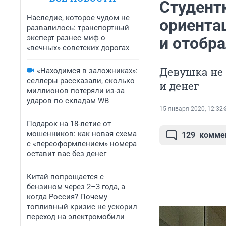
Студент
Наследие, которое чудом не
ориентац
развалилось: транспортный
эксперт разнес миф о
и отобр
«вечных» советских дорогах
Девушка не 
«Находимся в заложниках»:
селлеры рассказали, сколько
и денег
миллионов потеряли из-за
ударов по складам WB
15 января 2020, 12:32
Подарок на 18-летие от
мошенников: как новая схема
129
комме
с «переоформлением» номера
оставит вас без денег
Китай попрощается с
бензином через 2–3 года, а
когда Россия? Почему
топливный кризис не ускорил
переход на электромобили