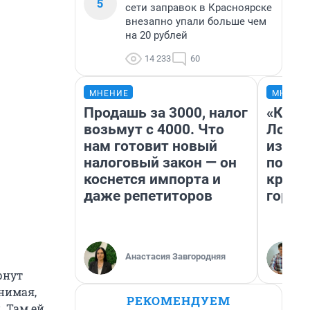
5
сети заправок в Красноярске
внезапно упали больше чем
на 20 рублей
14 233
60
МНЕНИЕ
МНЕНИ
Продашь за 3000, налог
«Как б
возьмут с 4000. Что
Лондо
нам готовит новый
из Ом
налоговый закон — он
почем
коснется импорта и
круче
даже репетиторов
город
Анастасия Завгородняя
рнут
онимая,
РЕКОМЕНДУЕМ
. Там ей