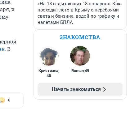
тила
«На 18 отдыхающих 18 поваров». Как
аря, и
проходит лето в Крыму с перебоями
света и бензина, водой по графику и
ому
налетами БПЛА
ЗНАКОМСТВА
дерной
ав
. В
Кристиана
,
Roman
,
49
45
Начать знакомиться
0