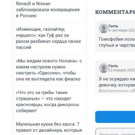
Renault и Nissan
заблокировали возвращение
КОММЕНТАР
в Россию
Гость
«Изменщик, газлайтер,
9 сентября 202
нарцисс»: как Гуф раз за
Гомофобия позор
разом разбивал сердца своих
глупые и черств
пассий
«Мы видим нового Нолана»: с
Гость
каким настроем нужно
22 января 2020
смотреть «Одиссею», чтобы
она не выглядела как фиаско
Я не осуждаю ни
девочку, котора
благополучно об
«Что это за грибы такие
близкие друг др
страшные» — что находят
помогаете ей, то
красноярцы, когда дикоросы
вы не имеете на 
собирают
ошибки, которы
Маленькая кухня без хаоса: 7
правил от дизайнера, которые