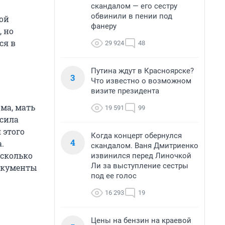
скандалом — его сестру
обвинили в пении под
ой
фанеру
, но
ся в
29 924
48
Путина ждут в Красноярске?
3
Что известно о возможном
визите президента
ома, мать
19 591
99
осила
 этого
Когда концерт обернулся
4
.
скандалом. Ваня Дмитриенко
есколько
извинился перед Линочкой
Ли за выступление сестры
документы
под ее голос
16 293
19
Цены на бензин на краевой