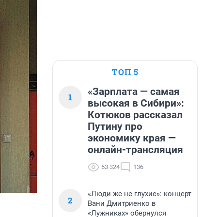
ТОП 5
«Зарплата — самая
1
высокая в Сибири»:
Котюков рассказал
Путину про
экономику края —
онлайн-трансляция
53 324
136
«Люди же не глухие»: концерт
2
Вани Дмитриенко в
«Лужниках» обернулся