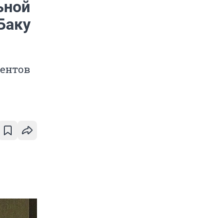
ьной
Баку
ментов