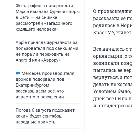
Фотография с поверхности
О произошедшем
Марса вызвала бурные споры
в Сети — на снимке
рассказала ее п
рассмотрели «загадочного
родилась в Нор
ходящего человека»
КрасГМУ, живет
Apple приняла журналиста за
пользователя под санкциями:
Все началось с 
не пора ли переходить на
ориентации, о то
Android или «Аврору»
возникали конфл
пыталась ее вер
Mercedes производителя
вернуться, а по
дронов подорвали под
делать не хотел
Екатеринбургом —
Условием было,
рассказываем всё, что
известно о покушении
дней все было 
и антидепресса
Погода 6 августа подскажет,
каким будет сентябрь, —
народные приметы