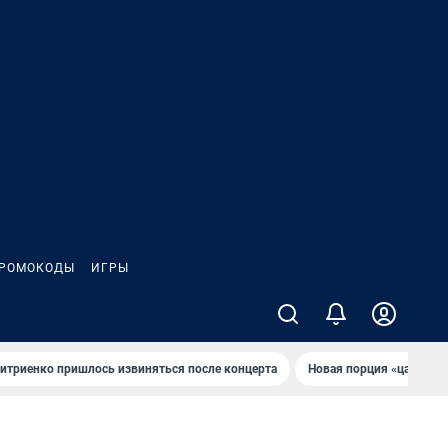
РОМОКОДЫ
ИГРЫ
итриенко пришлось извиняться после концертa
Новaя порция «цaрей» 