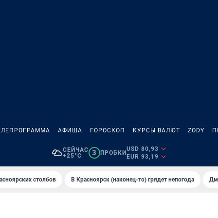
ЕЛЕПРОГРАММА
АФИША
ГОРОСКОП
КУРСЫ ВАЛЮТ
ZODY
П
USD 80,93
СЕЙЧАС
3
ПРОБКИ
+25°C
EUR 93,19
асноярских столбов
В Крaсноярск (нaконец-то) грядет непогодa
Дм