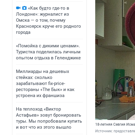
«Как будто где-то в
Лондоне»: журналист из
Омска — о том, почему
Красноярск круче его родного
города
«Помойка с дикими ценами».
Туристка поделилась личным
опытом отдыха в Геленджике
Миллиарды на дешевых
стейках: сколько
зарабатывают fix-price-
рестораны «The Бык» и как
устроена их франшиза
На теплоход «Виктор
Астафьев» зовут бронировать
туры. Мы попробовали купить
18-летняя Севгия Исм
и вот что из этого вышло
Источник: 
предоставле