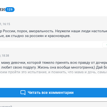
ИИ
129
1, 16:15
 России, порок, аморальность. Неужели наши люди настольк
ые, аж стыдно за россиян и красноярцев.
, 18:38
 маму девочки, которой тяжело принять всю правду от дочери,
я любит свою подругу. Жизнь она вообще многогранна;) Дай Бо
оим пройти это испытание, и помнить, что мама и дочь, самые
угу люди! Ребята, кто поддерживают девочку, вы молодцы, что 
лько не насоветуйте ей забыть маму, и разорвать с семьёй от
это право! Ни кто не враг, просто все мы совершаем, те или и
е становятся жизненным опытом;)
Читать все комментарии