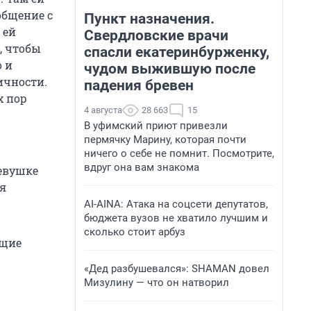
общение с
Пункт назначения.
 ей
Свердловские врачи
, чтобы
спасли екатеринбурженку,
о и
чудом выжившую после
ичности.
падения бревен
х пор
4 августа
28 663
15
В уфимский приют привезли
пермячку Марину, которая почти
ничего о себе не помнит. Посмотрите,
вдруг она вам знакома
Девушке
я
AI-AINA: Атака на соцсети депутатов,
бюджета вузов не хватило лучшим и
сколько стоит арбуз
ющие
«Дед разбушевался»: SHAMAN довел
Мизулину — что он натворил