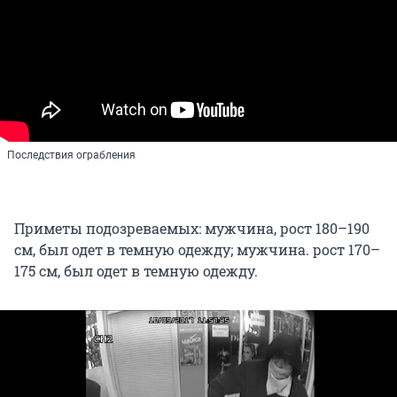
Последствия ограбления
Приметы подозреваемых: мужчина, рост 180–190
см, был одет в темную одежду; мужчина. рост 170–
175 см, был одет в темную одежду.