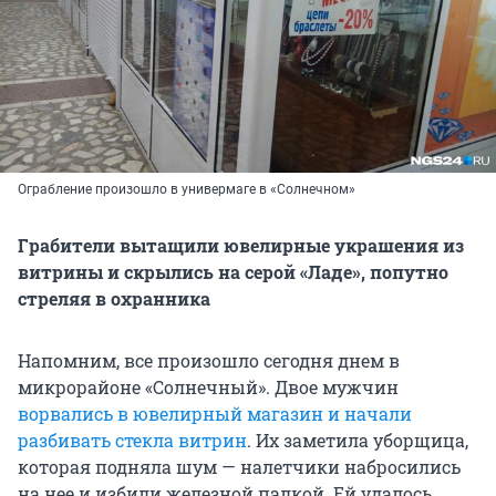
Ограбление произошло в универмаге в «Солнечном»
Грабители вытащили ювелирные украшения из
витрины и скрылись на серой «Ладе», попутно
стреляя в охранника
Напомним, все произошло сегодня днем в
микрорайоне «Солнечный». Двое мужчин
ворвались в ювелирный магазин и начали
разбивать стекла витрин
. Их заметила уборщица,
которая подняла шум — налетчики набросились
на нее и избили железной палкой. Ей удалось