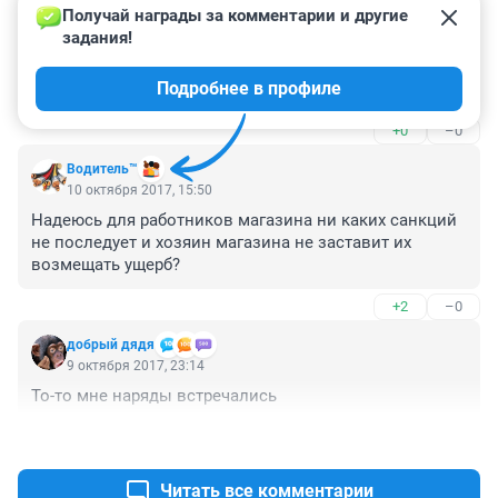
Получай награды за комментарии и другие 
Гость
17 августа 2018, 10:28
задания!
А куда золото такое девать? Сдавать по цене 
Подробнее в профиле
медного лома? Сидеть дороже выйдет.
+0
–0
Вoдитель™
10 октября 2017, 15:50
Надеюсь для работников магазина ни каких санкций 
не последует и хозяин магазина не заставит их 
возмещать ущерб?
+2
–0
добрый дядя
9 октября 2017, 23:14
То-то мне наряды встречались
+3
–1
Читать все комментарии