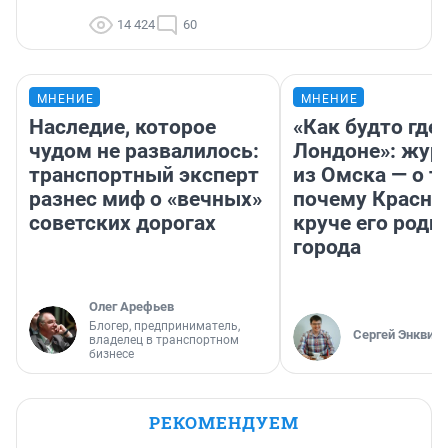
14 424
60
МНЕНИЕ
МНЕНИЕ
Наследие, которое
«Как будто где-
чудом не развалилось:
Лондоне»: жур
транспортный эксперт
из Омска — о т
разнес миф о «вечных»
почему Красно
советских дорогах
круче его родн
города
Олег Арефьев
Блогер, предприниматель,
Сергей Энквист
владелец в транспортном
бизнесе
РЕКОМЕНДУЕМ