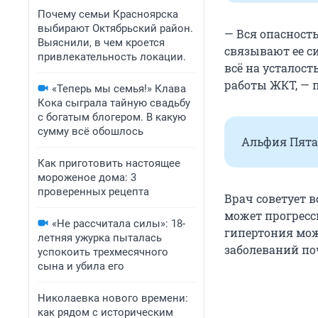
Почему семьи Красноярска
выбирают Октябрьский район.
— Вся опасность
Выяснили, в чем кроется
связывают ее с
привлекательность локации.
всё на усталост
работы ЖКТ, — 
«Теперь мы семья!» Клава
Кока сыграла тайную свадьбу
с богатым блогером. В какую
сумму всё обошлось
Альфия Пята
Как приготовить настоящее
мороженое дома: 3
проверенных рецепта
Врач советует 
может прогресс
«Не рассчитала силы»: 18-
гипертония мож
летняя ужурка пыталась
заболеваний по
успокоить трехмесячного
сына и убила его
Николаевка нового времени:
как рядом с историческим