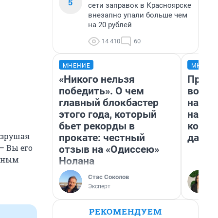
5
сети заправок в Красноярске
внезапно упали больше чем
на 20 рублей
14 410
60
МНЕНИЕ
МНЕНИ
«Никого нельзя
Прода
победить». О чем
возьм
главный блокбастер
нам г
этого года, который
налог
бьет рекорды в
косне
азрушая
прокате: честный
даже 
— Вы его
отзыв на «Одиссею»
ажным
Нолана
Стас Соколов
Эксперт
РЕКОМЕНДУЕМ