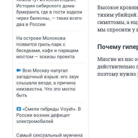
История сибирского дома-
Высокое кровян
бумеранга, где в гости ходили
тихим убийцей. 
через балконы, — таких всего
симптомы, а еще
два в России
мы спросили у 
На острове Молокова
появится гриль-парк с
Почему гипе
беседками, кафе и парящим
мостом — эскизы проекта
Многие из нас о
действительно 
Всю Москву напугал
поэтому нужно 
загадочный взрыв: его звук
слышали везде, а причина
неизвестна. Что это могло
быть
«Смели гибриды Voyah». В
России возник дефицит
электромобилей
Самый сексуальный мужчина