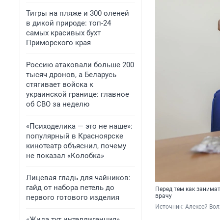
Тигры на пляже и 300 оленей
в дикой природе: топ-24
самых красивых бухт
Приморского края
Россию атаковали больше 200
тысяч дронов, а Беларусь
стягивает войска к
украинской границе: главное
об СВО за неделю
«Психоделика — это не наше»:
популярный в Красноярске
кинотеатр объяснил, почему
не показал «Колобка»
Лицевая гладь для чайников:
гайд от набора петель до
Перед тем как занимат
врачу
первого готового изделия
Источник: 
Алексей Вол
«Жила тут интеллигенция».