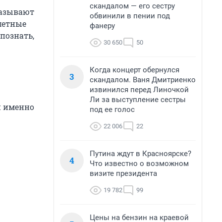
скандалом — его сестру
называют
обвинили в пении под
аметные
фанеру
познать,
30 650
50
Когда концерт обернулся
3
скандалом. Ваня Дмитриенко
извинился перед Линочкой
Ли за выступление сестры
и именно
под ее голос
22 006
22
Путина ждут в Красноярске?
4
Что известно о возможном
визите президента
19 782
99
Цены на бензин на краевой