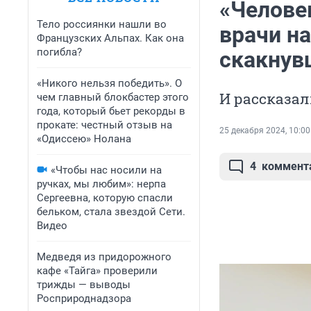
«Человек
Тело россиянки нашли во
врачи н
Французских Альпах. Как она
погибла?
скакнув
«Никого нельзя победить». О
И рассказал
чем главный блокбастер этого
года, который бьет рекорды в
прокате: честный отзыв на
25 декабря 2024, 10:00
«Одиссею» Нолана
4
коммент
«Чтобы нас носили на
ручках, мы любим»: нерпа
Сергеевна, которую спасли
бельком, стала звездой Сети.
Видео
Медведя из придорожного
кафе «Тайга» проверили
трижды — выводы
Росприроднадзора