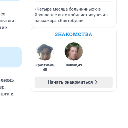
«Четыре месяца больничных»: в
все
Ярославле автомобилист изувечил
исывая
пассажира «Яавтобуса»
ние
ЗНАКОМСТВА
Кристиана
,
Roman
,
49
45
олезнь
Начать знакомиться
ер,
льта и