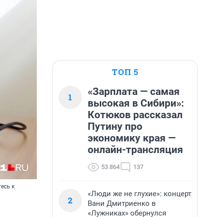
ТОП 5
«Зарплата — самая
1
высокая в Сибири»:
Котюков рассказал
Путину про
экономику края —
онлайн-трансляция
53 864
137
есь к
«Люди же не глухие»: концерт
2
Вани Дмитриенко в
«Лужниках» обернулся