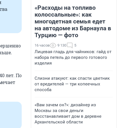
и
«Расходы на топливо
тва
колоссальные»: как
многодетная семья едет
на автодоме из Барнаула в
Турцию — фото
овершенно
16 часов
9 130
5
Лицевая гладь для чайников: гайд от
ньше.
набора петель до первого готового
изделия
0 лет. По
Слизни атакуют: как спасти цветник
мечает
от вредителей — три копеечных
способа
«Вам зачем он?»: дизайнер из
Москвы за свои деньги
восстанавливает дом в деревне
Архангельской области