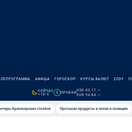
ЕЛЕПРОГРАММА
АФИША
ГОРОСКОП
КУРСЫ ВАЛЮТ
ZODY
П
USD 82,17
СЕЙЧАС
1
ПРОБКИ
+18°C
EUR 94,84
онтеры Красноярских столбов
Протыкал продукты и попал в полицию