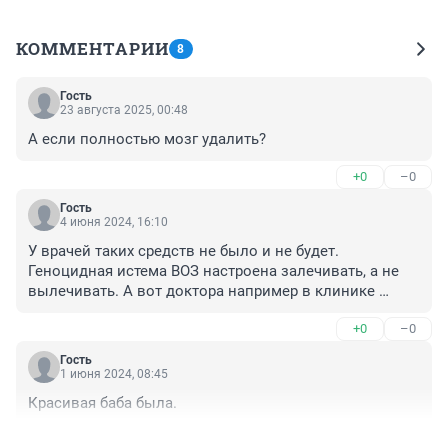
КОММЕНТАРИИ
8
Гость
23 августа 2025, 00:48
А если полностью мозг удалить?
+0
–0
Гость
4 июня 2024, 16:10
У врачей таких средств не было и не будет. 
Геноцидная истема ВОЗ настроена залечивать, а не 
вылечивать. А вот доктора например в клинике 
буржински и клинике в тихуане - эти задачи решают 
+0
–0
успешно. Кроме того системное использование 
знаний предков эти задачи решает.
Гость
1 июня 2024, 08:45
Красивая баба была.
+0
–0