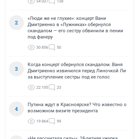
54 037
138
«Люди же не глухие»: концерт Вани
2
Дмитриенко в «Лужниках» обернулся
скандалом — его сестру обвинили в пении
под фанеру
30 856
50
Когда концерт обернулся скандалом. Ваня
3
Дмитриенко извинился перед Линочкой Ли
за выступление сестры под ее голос
22 105
23
Путина ждут в Красноярске? Что известно о
4
возможном визите президента
19 864
99
«Не рассчитала силы»: 18-летняя ужурка