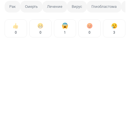
Рак
Смерть
Лечение
Вирус
Глиобластома
А
0
0
1
0
3