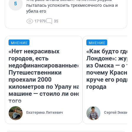
5
пыталась успокоить трехмесячного сына и
убила его
17 979
35
МНЕНИЕ
МНЕНИЕ
«Нет некрасивых
«Как будто где-
городов, есть
Лондоне»: жур
недофинансированные».
из Омска — о т
Путешественники
почему Красно
проехали 2000
круче его родн
километров по Уралу на
города
машине — стоило ли оно
того
Екатерина Литкевич
Сергей Энквист