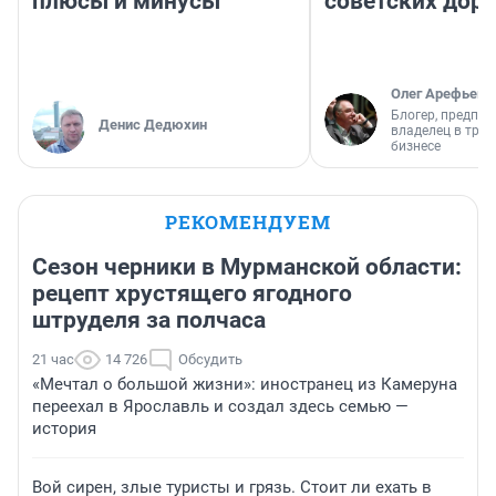
плюсы и минусы
советских доро
Олег Арефьев
Блогер, предпри
Денис Дедюхин
владелец в тра
бизнесе
РЕКОМЕНДУЕМ
Сезон черники в Мурманской области:
рецепт хрустящего ягодного
штруделя за полчаса
21 час
14 726
Обсудить
«Мечтал о большой жизни»: иностранец из Камеруна
переехал в Ярославль и создал здесь семью —
история
Вой сирен, злые туристы и грязь. Стоит ли ехать в