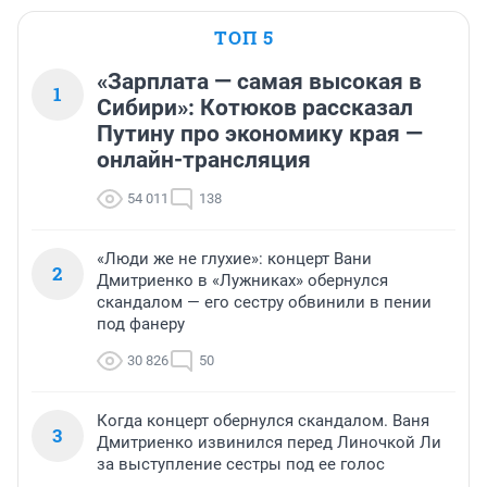
ТОП 5
«Зарплата — самая высокая в
1
Сибири»: Котюков рассказал
Путину про экономику края —
онлайн-трансляция
54 011
138
«Люди же не глухие»: концерт Вани
2
Дмитриенко в «Лужниках» обернулся
скандалом — его сестру обвинили в пении
под фанеру
30 826
50
Когда концерт обернулся скандалом. Ваня
3
Дмитриенко извинился перед Линочкой Ли
за выступление сестры под ее голос