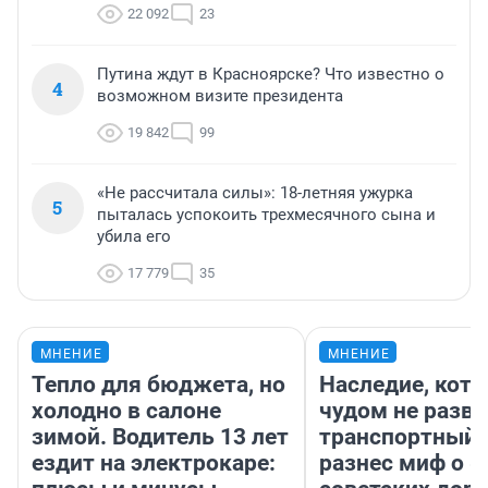
22 092
23
Путина ждут в Красноярске? Что известно о
4
возможном визите президента
19 842
99
«Не рассчитала силы»: 18-летняя ужурка
5
пыталась успокоить трехмесячного сына и
убила его
17 779
35
МНЕНИЕ
МНЕНИЕ
Тепло для бюджета, но
Наследие, кото
холодно в салоне
чудом не разва
зимой. Водитель 13 лет
транспортный 
ездит на электрокаре:
разнес миф о 