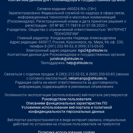
Контактные данные для Роскомнадзора и государственных органов
Сетевое издание «NGS24.RU» (18+)
Зарегистрировано Федеральной службой по надзору в сфере связи,
информационных технологий и массовых коммуникаций
(Роскомнадзор). Регистрационный номер и дата принятия решения о
регистрации - ЭЛ № ФС 77-78818 от 07.08.2020 г.
Учредитель: Общество с ограниченной ответственностью "ИНТЕРНЕТ
ТЕХНОЛОГИИ"
Главный редактор: Кондрашова Надежда Александровна
Адрес редакции: 660017, Россия, Красноярск, пр. Мира, 94, оф. 230,
телефон 8 (391) 252-99-53, 8 (999) 315-05-05
Электронный адрес редакции:
ngs24@shkulev.ru
Контактные данные для Роскомнадзора и государственных органов:
juristnsk@shkulev.ru
Техподдержка:
help@shkulev.ru
Связаться с отделом продаж: 8 (383) 212-52-52, 8 (800) 200-03-83 (звонок
с сотового бесплатный),
reklamangs@shkulev.ru
Редакция сайта не несет ответственности за достоверность
информации, содержащейся в рекламных объявлениях.
Особенности эксплуатации (использования) веб-портала регулируются:
Руководством пользователя
Описанием функциональных характеристик ПО
Условиями использования веб-портала и политикой
конфиденциальности персональных данных
Веб-портал распространяется в виде интернет-сервиса, специальные
действия по установке на стороне пользователя не требуются
Политика использования cookies