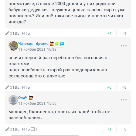
посмотрите, в школе 2000 детей и у них родители, 
бабушки дедушки... неужели целые классы сирот уже 
появилось? Или всё таки все живы и просто чихают 
иногда?
+4
–1
ОТВЕТИТЬ
Человек - брeвно
11 ноября 2021, 16:38
значит первый раз переболел без согласия с 
властями. 

надо переболеть второй раз предварительно 
согласовав это с влястью.
+6
–3
ОТВЕТИТЬ
ОлиЧ
11 ноября 2021, 15:50
молодец Яковлевна, пороть их надо! чтобы не 
расслоблялись.
+1
–3
ОТВЕТИТЬ
1