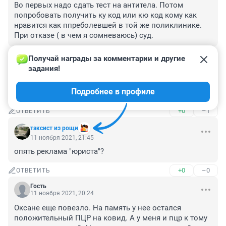
Во первых надо сдать тест на антитела. Потом 
попробовать получить ку код или кю код кому как 
нравится как ппреболевшей в той же поликлинике. 
При отказе ( в чем я сомневаюсь) суд.
+0
–0
ОТВЕТИТЬ
Получай награды за комментарии и другие 
задания!
Гость
12 ноября 2021, 00:51
Подробнее в профиле
загнала власть народ в угол;
+0
–1
ОТВЕТИТЬ
таксист из рощи
11 ноября 2021, 21:45
опять реклама "юриста"?
+0
–0
ОТВЕТИТЬ
Гость
11 ноября 2021, 20:24
Оксане еще повезло. На память у нее остался 
положительный ПЦР на ковид. А у меня и пцр к тому 