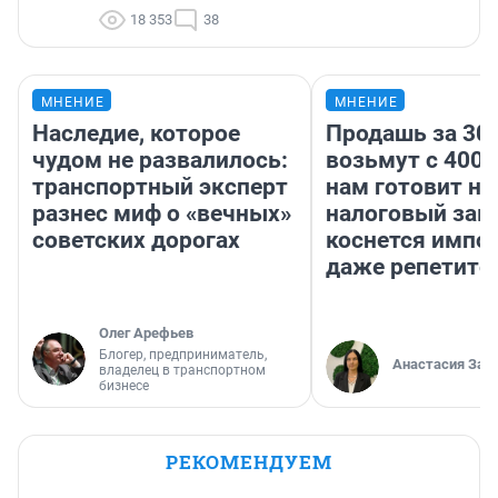
18 353
38
МНЕНИЕ
МНЕНИЕ
Наследие, которое
Продашь за 300
чудом не развалилось:
возьмут с 4000
транспортный эксперт
нам готовит н
разнес миф о «вечных»
налоговый зако
советских дорогах
коснется импор
даже репетито
Олег Арефьев
Блогер, предприниматель,
Анастасия Зав
владелец в транспортном
бизнесе
РЕКОМЕНДУЕМ