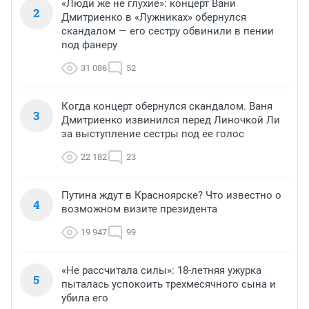
«Люди же не глухие»: концерт Вани
2
Дмитриенко в «Лужниках» обернулся
скандалом — его сестру обвинили в пении
под фанеру
31 086
52
Когда концерт обернулся скандалом. Ваня
3
Дмитриенко извинился перед Линочкой Ли
за выступление сестры под ее голос
22 182
23
Путина ждут в Красноярске? Что известно о
4
возможном визите президента
19 947
99
«Не рассчитала силы»: 18-летняя ужурка
5
пыталась успокоить трехмесячного сына и
убила его