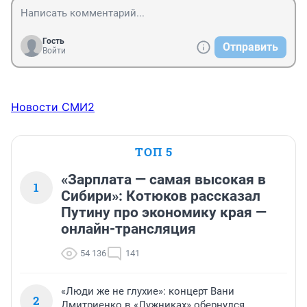
Гость
Отправить
Войти
Новости СМИ2
ТОП 5
«Зарплата — самая высокая в
1
Сибири»: Котюков рассказал
Путину про экономику края —
онлайн-трансляция
54 136
141
«Люди же не глухие»: концерт Вани
2
Дмитриенко в «Лужниках» обернулся