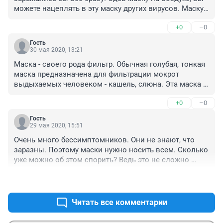
можете нацеплять в эту маску других вирусов. Маску 
следует одевать только в помещении или на улице в 
+0
–0
плотном потоке людей. Маска должна облегать лицо 
и не пропускать воздух через щели, можно самому 
Гость
изготовить маску из ваты и марли в 3 слоя. Еще не 
30 мая 2020, 13:21
маловажно - Глаза! Вирус легко словить глазами, 
Маска - своего рода фильтр. Обычная голубая, тонкая 
можно использовать плотно прилегающие 
маска предназначена для фильтрации мокрот 
строительные очки, очки для купания. Или просто 
выдыхаемых человеком - кашель, слюна. Эта маска 
купить специально для этого маску с очками.
никак не спасает человека в ней, а предотвращает 
+0
–0
попадения мокрот на других людей. Через боковые 
щели этой маски свободно проходит воздух с 
Гость
любыми микробами. Когда человек одевает эту 
29 мая 2020, 15:51
маску, он нагревает ее дыханием и маска становится 
Очень много бессимптомников. Они не знают, что 
влажной, что очень хорошо для сбора микробов. 
заразны. Поэтому маски нужно носить всем. Сколько 
Получается эта маска в большей степени помогает 
уже можно об этом спорить? Ведь это не сложно 
словить вирус, а не защититься.
носить маску.
+2
–1
Читать все комментарии