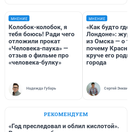
МНЕНИЕ
МНЕНИЕ
Колобок-колобок, я
«Как будто где-
тебя боюсь! Ради чего
Лондоне»: жур
отложили прокат
из Омска — о т
«Человека-паука» —
почему Красно
отзыв о фильме про
круче его родн
«человека-булку»
города
Надежда Губарь
Сергей Энквист
РЕКОМЕНДУЕМ
«Год преследовал и облил кислотой».