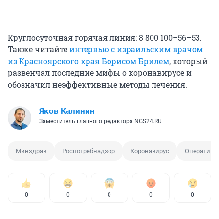
Круглосуточная горячая линия: 8 800 100–56–53.
Также читайте
интервью с израильским врачом
из Красноярского края Борисом Брилем
, который
развенчал последние мифы о коронавирусе и
обозначил неэффективные методы лечения.
Яков Калинин
Заместитель главного редактора NGS24.RU
Минздрав
Роспотребнадзор
Коронавирус
Оперативн
0
0
0
0
0