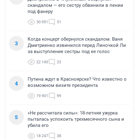
скандалом — его сестру обвинили в пении
под фанеру
30 951
51
Когда концерт обернулся скандалом. Ваня
3
Дмитриенко извинился перед Линочкой Ли
за выступление сестры под ее голос
22 143
23
Путина ждут в Красноярске? Что известно о
4
возможном визите президента
19 901
99
«Не рассчитала силы»: 18-летняя ужурка
5
пыталась успокоить трехмесячного сына и
убила его
18 247
38