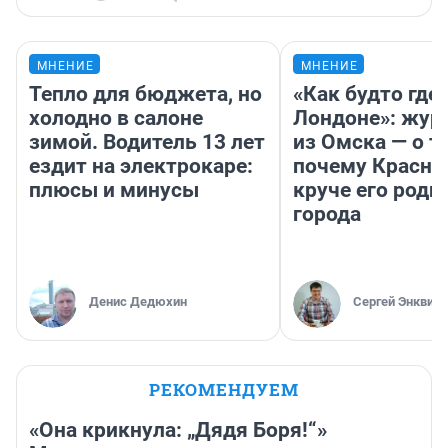
МНЕНИЕ
МНЕНИЕ
Тепло для бюджета, но
«Как будто где-
холодно в салоне
Лондоне»: жур
зимой. Водитель 13 лет
из Омска — о т
ездит на электрокаре:
почему Красно
плюсы и минусы
круче его родн
города
Денис Дедюхин
Сергей Энквист
РЕКОМЕНДУЕМ
«Она крикнула: „Дядя Боря!“»