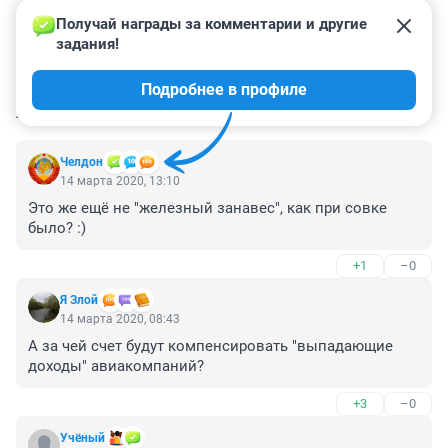
Получай награды за комментарии и другие 
задания!
Подробнее в профиле
КОММЕНТАРИИ
12
Челдон
14 марта 2020, 13:10
Это же ещё не "железный занавес", как при совке 
было? :)
+1
–0
Я Злой
14 марта 2020, 08:43
А за чей счет будут компенсировать "выпадающие 
доходы" авиакомпаний?
+3
–0
Учёный