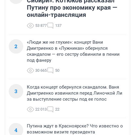
Сибири»: Котюков рассказал
Путину про экономику края —
онлайн-трансляция
53 877
137
«Люди же не глухие»: концерт Вани
2
Дмитриенко в «Лужниках» обернулся
скандалом — его сестру обвинили в пении
под фанеру
30 665
50
Когда концерт обернулся скандалом. Ваня
3
Дмитриенко извинился перед Линочкой Ли
за выступление сестры под ее голос
22 013
22
Путина ждут в Красноярске? Что известно о
4
возможном визите президента