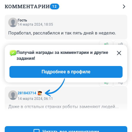
КОММЕНТАРИИ
12
Гость
14 марта 2024, 18:05
Поработал, расслабился и так пять дней в неделю.
+0
–0
Получай награды за комментарии и другие 
Гость
14 марта 2024, 07:25
задания!
Ночные клубынафиг никому не нужны. Кругом только 
Подробнее в профиле
одни дома магазины и клубы а где заводы.
+0
–0
281843714
14 марта 2024, 06:11
Даже в отсталых странах роботы заменяют людей...
+0
–0
Читать все комментарии