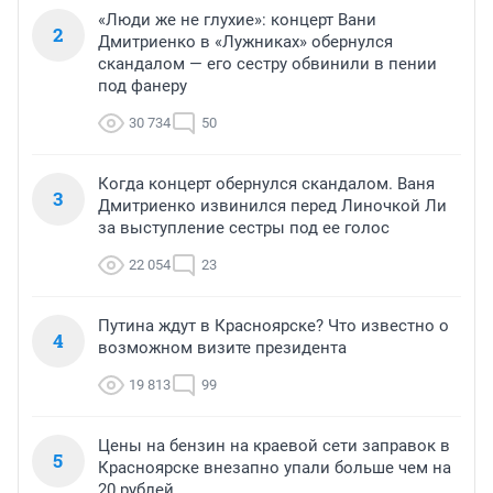
«Люди же не глухие»: концерт Вани
2
Дмитриенко в «Лужниках» обернулся
скандалом — его сестру обвинили в пении
под фанеру
30 734
50
Когда концерт обернулся скандалом. Ваня
3
Дмитриенко извинился перед Линочкой Ли
за выступление сестры под ее голос
22 054
23
Путина ждут в Красноярске? Что известно о
4
возможном визите президента
19 813
99
Цены на бензин на краевой сети заправок в
5
Красноярске внезапно упали больше чем на
20 рублей