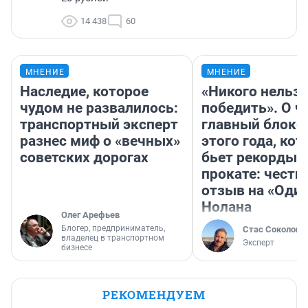
14 438
60
МНЕНИЕ
МНЕНИЕ
Наследие, которое
«Никого нельз
чудом не развалилось:
победить». О ч
транспортный эксперт
главный блокб
разнес миф о «вечных»
этого года, ко
советских дорогах
бьет рекорды 
прокате: честн
отзыв на «Оди
Нолана
Олег Арефьев
Блогер, предприниматель,
Стас Соколов
владелец в транспортном
Эксперт
бизнесе
РЕКОМЕНДУЕМ