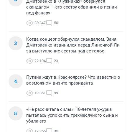
Дмитриенко в «Лужниках» обернулся
скандалом — его сестру обвинили в пении
под фанеру
30 847
50
Когда концерт обернулся скандалом. Ваня
3
Дмитриенко извинился перед Линочкой Ли
за выступление сестры под ее голос
22 104
23
Путина ждут в Красноярске? Что известно о
4
возможном визите президента
19 861
99
«Не рассчитала силы»: 18-летняя ужурка
5
пыталась успокоить трехмесячного сына и
убила его
17 955
35