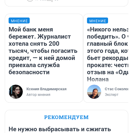
МНЕНИЕ
МНЕНИЕ
Мой банк меня
«Никого нельз
бережет. Журналист
победить». О ч
хотела снять 200
главный блокб
тысяч, чтобы погасить
этого года, ко
кредит, — к ней домой
бьет рекорды 
приехала служба
прокате: честн
безопасности
отзыв на «Оди
Нолана
Ксения Владимирская
Стас Соколов
Автор мнения
Эксперт
РЕКОМЕНДУЕМ
Не нужно выбрасывать и сжигать