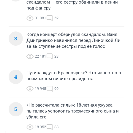
скандалом — его сестру обвинили в пении
под фанеру
31 081
52
Когда концерт обернулся скандалом. Ваня
3
Дмитриенко извинился перед Линочкой Ли
за выступление сестры под ее голос
22 181
23
Путина ждут в Красноярске? Что известно о
4
возможном визите президента
19 945
99
«Не рассчитала силы»: 18-летняя ужурка
5
пыталась успокоить трехмесячного сына и
убила его
18 352
38