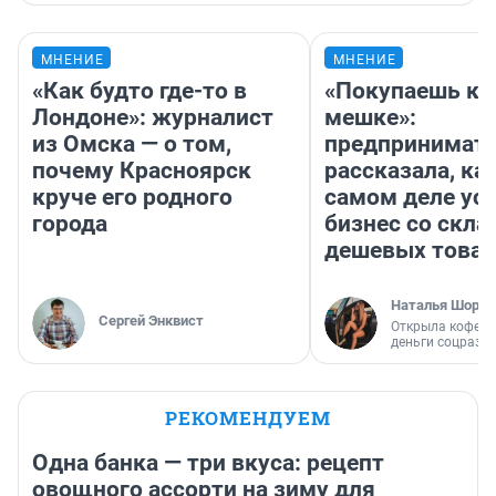
МНЕНИЕ
МНЕНИЕ
«Как будто где-то в
«Покупаешь ко
Лондоне»: журналист
мешке»:
из Омска — о том,
предпринимат
почему Красноярск
рассказала, как
круче его родного
самом деле ус
города
бизнес со скл
дешевых това
Наталья Шорох
Сергей Энквист
Открыла кофейн
деньги соцразв
РЕКОМЕНДУЕМ
Одна банка — три вкуса: рецепт
овощного ассорти на зиму для