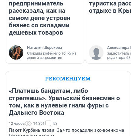
предприниматель
туристка расск
рассказала, как на
отдыхе в Крым
самом деле устроен
бизнес со складами
дешевых товаров
Наталья Шорохова
Александра Ис
Открыла кофейную точку на
заместитель гл
деньги соцразвития
редактора 63.RU
РЕКОМЕНДУЕМ
«Платишь бандитам, либо
стреляешь». Уральский бизнесмен о
том, как в нулевые гнали фуры с
Дальнего Востока
12 часов
14 361
53
Пакет Курбаныязова. За что посадили экс-военкома