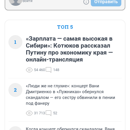
Войти
Отправить
ТОП 5
«Зарплата — самая высокая в
1
Сибири»: Котюков рассказал
Путину про экономику края —
онлайн-трансляция
54 460
148
«Люди же не глухие»: концерт Вани
2
Дмитриенко в «Лужниках» обернулся
скандалом — его сестру обвинили в пении
под фанеру
31 713
52
Когда концерт обернулся скандалом. Ваня