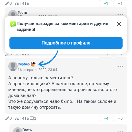
+1
–1
ОТВЕТИТЬ
Гость
17 февраля 2022, 00:19
Получай награды за комментарии и другие 
А когда накажут собственника и строителя почетного 
задания!
фирмы ,,рестоврация"? - ведь его накащать надо он 
строил этот дом и сколько людеи при этом еще 
Подробнее в профиле
кинул!
+1
–1
ОТВЕТИТЬ
Сервер
16 февраля 2022, 23:04
А почему только заместитель?

А проектировщики? А самое главное, по моему 
мнению, те кто разрешение на строительство этого 
дома выдал?

Это же додуматься надо было... На таком склоне и 
такую домИну отгрохать.
+4
–0
ОТВЕТИТЬ
2
Гость