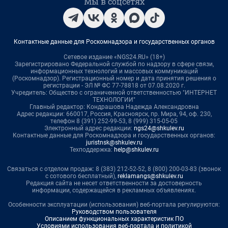
Мы в соцсетях
Контактные данные для Роскомнадзора и государственных органов
Сетевое издание «NGS24.RU» (18+)
Зарегистрировано Федеральной службой по надзору в сфере связи,
информационных технологий и массовых коммуникаций
(Роскомнадзор). Регистрационный номер и дата принятия решения о
регистрации - ЭЛ № ФС 77-78818 от 07.08.2020 г.
Учредитель: Общество с ограниченной ответственностью "ИНТЕРНЕТ
ТЕХНОЛОГИИ"
Главный редактор: Кондрашова Надежда Александровна
Адрес редакции: 660017, Россия, Красноярск, пр. Мира, 94, оф. 230,
телефон 8 (391) 252-99-53, 8 (999) 315-05-05
Электронный адрес редакции:
ngs24@shkulev.ru
Контактные данные для Роскомнадзора и государственных органов:
juristnsk@shkulev.ru
Техподдержка:
help@shkulev.ru
Связаться с отделом продаж: 8 (383) 212-52-52, 8 (800) 200-03-83 (звонок
с сотового бесплатный),
reklamangs@shkulev.ru
Редакция сайта не несет ответственности за достоверность
информации, содержащейся в рекламных объявлениях.
Особенности эксплуатации (использования) веб-портала регулируются:
Руководством пользователя
Описанием функциональных характеристик ПО
Условиями использования веб-портала и политикой