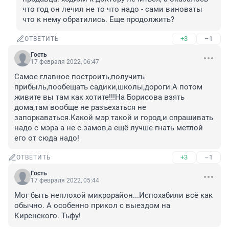
что год он лечил не то что надо - сами виноваты 
что к нему обратились. Еще продолжить?
+3
–1
ОТВЕТИТЬ
Гость
17 февраля 2022, 06:47
Самое главное построить,получить 
прибыль,пообещать садики,школы,дороги.А потом 
живите вы там как хотите!!!На Борисова взять 
дома,там вообще не разъехаться не 
запоркаваться.Какой мэр такой и город,и спрашивать 
надо с мэра а не с замов,а ещё лучше гнать метлой 
его от сюда надо!
+3
–1
ОТВЕТИТЬ
Гость
17 февраля 2022, 05:44
Мог быть неплохой микрорайон...Испохабили всё как 
обычно. А особенно прикол с выездом на 
Киренского. Тьфу!