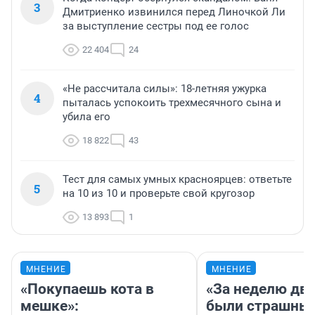
3
Дмитриенко извинился перед Линочкой Ли
за выступление сестры под ее голос
22 404
24
«Не рассчитала силы»: 18-летняя ужурка
4
пыталась успокоить трехмесячного сына и
убила его
18 822
43
Тест для самых умных красноярцев: ответьте
5
на 10 из 10 и проверьте свой кругозор
13 893
1
МНЕНИЕ
МНЕНИЕ
«Покупаешь кота в
«За неделю две
мешке»:
были страшные