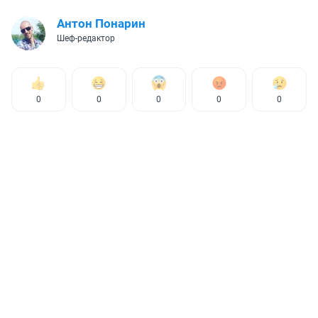
Антон Понарин
Шеф-редактор
0
0
0
0
0