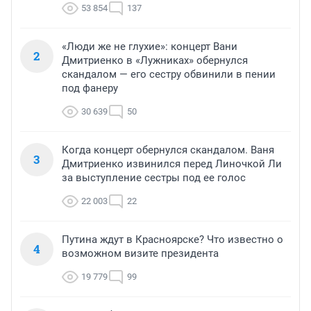
53 854
137
«Люди же не глухие»: концерт Вани
2
Дмитриенко в «Лужниках» обернулся
скандалом — его сестру обвинили в пении
под фанеру
30 639
50
Когда концерт обернулся скандалом. Ваня
3
Дмитриенко извинился перед Линочкой Ли
за выступление сестры под ее голос
22 003
22
Путина ждут в Красноярске? Что известно о
4
возможном визите президента
19 779
99