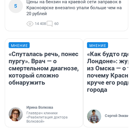
Цены на бензин на краевой сети заправок в
5
Красноярске внезапно упали больше чем на
20 рублей
14 408
60
МНЕНИЕ
МНЕНИЕ
«Спуталась речь, понес
«Как будто где-
пургу». Врач — о
Лондоне»: жур
смертельном диагнозе,
из Омска — о т
который сложно
почему Красно
обнаружить
круче его родн
города
Ирина Волкова
Главврач клиники
Сергей Энквист
«Реабилитация доктора
Волковой»