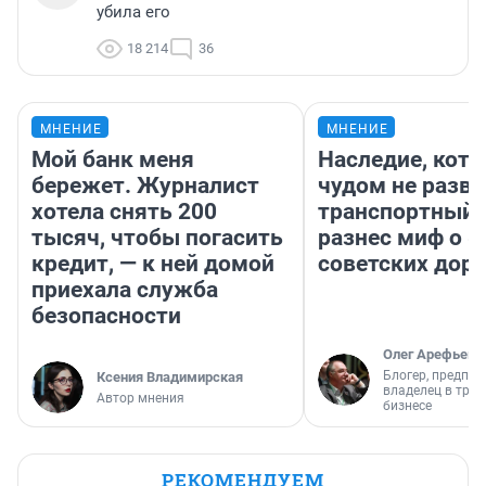
убила его
18 214
36
МНЕНИЕ
МНЕНИЕ
Мой банк меня
Наследие, кото
бережет. Журналист
чудом не разва
хотела снять 200
транспортный 
тысяч, чтобы погасить
разнес миф о 
кредит, — к ней домой
советских доро
приехала служба
безопасности
Олег Арефьев
Блогер, предпри
Ксения Владимирская
владелец в тра
Автор мнения
бизнесе
РЕКОМЕНДУЕМ