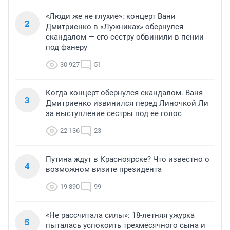
«Люди же не глухие»: концерт Вани
2
Дмитриенко в «Лужниках» обернулся
скандалом — его сестру обвинили в пении
под фанеру
30 927
51
Когда концерт обернулся скандалом. Ваня
3
Дмитриенко извинился перед Линочкой Ли
за выступление сестры под ее голос
22 136
23
Путина ждут в Красноярске? Что известно о
4
возможном визите президента
19 890
99
«Не рассчитала силы»: 18-летняя ужурка
5
пыталась успокоить трехмесячного сына и