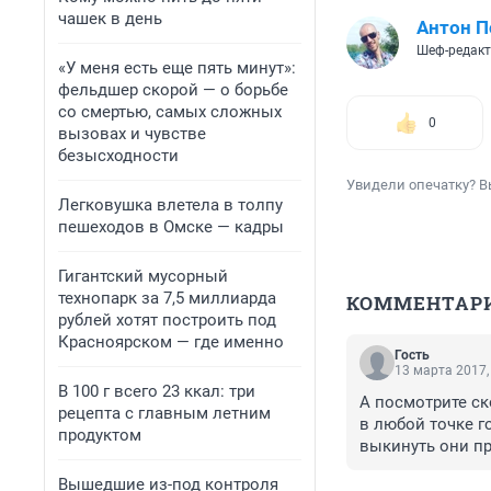
чашек в день
Антон П
Шеф-редак
«У меня есть еще пять минут»:
фельдшер скорой — о борьбе
со смертью, самых сложных
0
вызовах и чувстве
безысходности
Увидели опечатку? В
Легковушка влетела в толпу
пешеходов в Омске — кадры
Гигантский мусорный
технопарк за 7,5 миллиарда
КОММЕНТАР
рублей хотят построить под
Красноярском — где именно
Гость
13 марта 2017,
В 100 г всего 23 ккал: три
А посмотрите ско
рецепта с главным летним
в любой точке го
продуктом
выкинуть они пря
сигарет и бутыл
Вышедшие из-под контроля