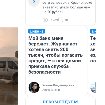
5
сети заправок в Красноярске
внезапно упали больше чем
на 20 рублей
14 349
60
МНЕНИЕ
МНЕНИ
Мой банк меня
Тепло
бережет. Журналист
холод
хотела снять 200
зимой
тысяч, чтобы погасить
ездит
кредит, — к ней домой
плюсы
приехала служба
безопасности
Ксения Владимирская
Автор мнения
РЕКОМЕНДУЕМ