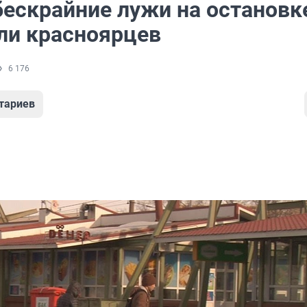
бескрайние лужи на остановк
ли красноярцев
6 176
тариев