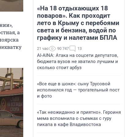
«На 18 отдыхающих 18
поваров». Как проходит
лето в Крыму с перебоями
нии»,
света и бензина, водой по
стная, а
графику и налетами БПЛА
ноярска
нехватку
21 час
90 747
13
AI-AINA: Атака на соцсети депутатов,
бюджета вузов не хватило лучшим и
сколько стоит арбуз
«Все еще в шоке»: сыну Трусовой
исполнился год — трогательный пост
и фото
«Так неожиданно и приятно». Героиня
мема вспомнила о съемках с гуру
пикапа в кафе Владивостока