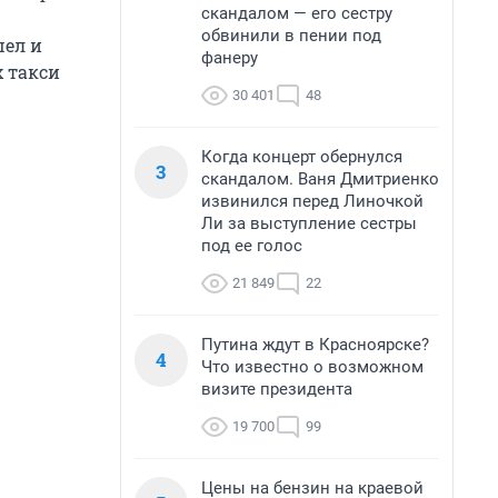
скандалом — его сестру
обвинили в пении под
шел и
фанеру
 такси
30 401
48
Когда концерт обернулся
3
скандалом. Ваня Дмитриенко
извинился перед Линочкой
Ли за выступление сестры
под ее голос
21 849
22
Путина ждут в Красноярске?
4
Что известно о возможном
визите президента
19 700
99
Цены на бензин на краевой