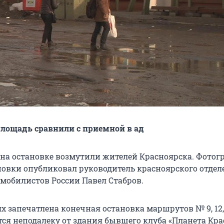
лощадь сравнили с приемной в ад
а на остановке возмутили жителей Красноярска. Фото
новки опубликовал руководитель красноярского отдел
мобилистов России Павел Стабров.
 запечатлена конечная остановка маршрутов № 9, 12, 
тся неподалеку от здания бывшего клуба «Планета Кра