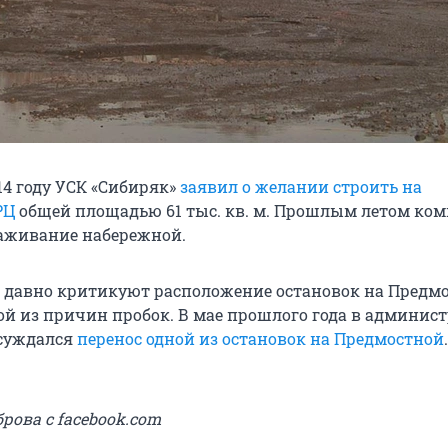
14 году УСК «Сибиряк»
заявил о желании строить на
РЦ
общей площадью 61 тыс. кв. м. Прошлым летом ко
аживание набережной.
давно критикуют расположение остановок на Предмо
ой из причин пробок. В мае прошлого года в админис
суждался
перенос одной из остановок на Предмостной
.
рова с facebook.com