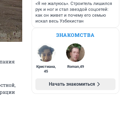
«Я не жалуюсь». Строитель лишился
рук и ног и стал звездой соцсетей:
как он живет и почему его семью
искал весь Узбекистан
ЗНАКОМСТВА
мпания
Кристиана
,
Roman
,
49
45
Начать знакомиться
стной,
трации