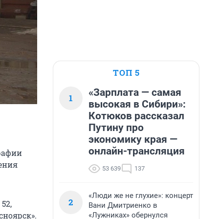
ТОП 5
«Зарплата — самая
1
высокая в Сибири»:
Котюков рассказал
Путину про
экономику края —
онлайн-трансляция
графии
ения
53 639
137
«Люди же не глухие»: концерт
2
52,
Вани Дмитриенко в
сноярск».
«Лужниках» обернулся