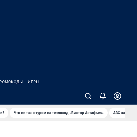
РОМОКОДЫ
ИГРЫ
ли?
Что не так с туром на теплоход «Виктор Астафьев»
AЗС закупае