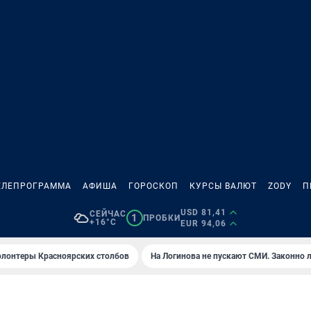
ЕЛЕПРОГРАММА
АФИША
ГОРОСКОП
КУРСЫ ВАЛЮТ
ZODY
П
USD 81,41
СЕЙЧАС
1
ПРОБКИ
+16°C
EUR 94,06
олонтеры Красноярских столбов
На Логинова не пускают СМИ. Законно 