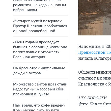
Полина Гагарина показала
романтичные кадры с новым
избранником
«Четырех мужей потеряла»:
Прохор Шаляпин проболтался
о новой возлюбленной
«Меня годами преследует
Напомним, в 20
бывшая любовница мужа: она
Предмостной Т
портит жилье и угрожает».
Реальная история
начала облагор
На Красноярск идут сильные
Общественники 
дожди с ветром
считают их одн
Красноярска об
Множество сайтов враз стали
недоступны: массовый сбой
произошел в Рунете
НГС.НОВОСТИ
Фото Павла Стаб
Нам врали, что кофе вреден?
Кому можно пить до пяти