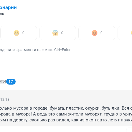
онарин
тор
0
0
0
ыделите фрагмент и нажмите Ctrl+Enter
ИИ
17
 12:18
лько мусора в городе! бумага, пластик, окурки, бутылки. Вся 
рода в мусоре! А ведь это сами жители мусорят, трудно в урну
м на дорогу. сколько раз видел, как из окон авто летят пачки
ки. Мажет хватит свинячить в своем городе??!