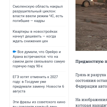
Смоленскую область накрыл
разрушительный циклон:
власти ввели режим ЧС, есть
погибшие — кадры
Квартиры в новостройках
начнут дешеветь — когда
ждать снижения цен
Все думали, что Орейро и
Арана встречаются: что на
Предмостную п
самом деле связывало самую
горячую пару 90-х
Грязь и разрух
ЕГЭ хотят отменить к 2027
состояния оста
году: в Госдуме уже
Федерации авто
придумали замену. Новости 6
августа
На изображениях
Эти фразы из советского кино
которая находи
вы говорите каждый день.