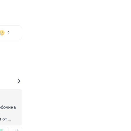
0
обочина 
 
 от 
+3
–0