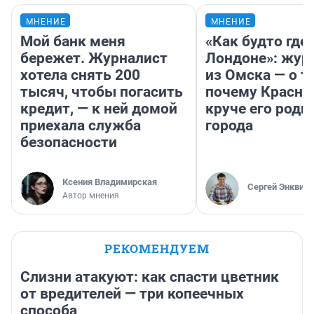
МНЕНИЕ
МНЕНИЕ
Мой банк меня
«Как будто где-
бережет. Журналист
Лондоне»: жур
хотела снять 200
из Омска — о т
тысяч, чтобы погасить
почему Красно
кредит, — к ней домой
круче его родн
приехала служба
города
безопасности
Ксения Владимирская
Сергей Энквист
Автор мнения
РЕКОМЕНДУЕМ
Слизни атакуют: как спасти цветник
от вредителей — три копеечных
способа