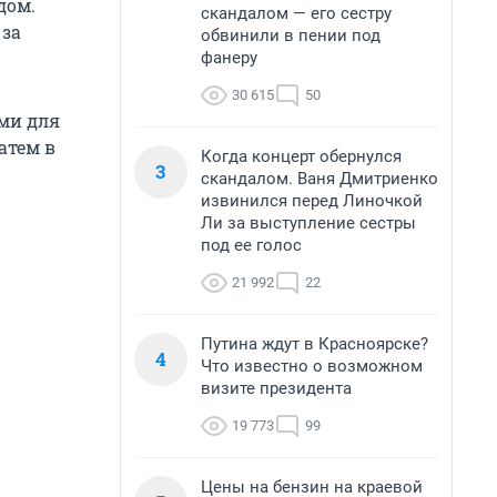
дом.
скандалом — его сестру
 за
обвинили в пении под
фанеру
30 615
50
ями для
атем в
Когда концерт обернулся
3
скандалом. Ваня Дмитриенко
извинился перед Линочкой
Ли за выступление сестры
под ее голос
21 992
22
Путина ждут в Красноярске?
4
Что известно о возможном
визите президента
19 773
99
Цены на бензин на краевой