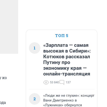
ТОП 5
«Зарплата — самая
1
высокая в Сибири»:
Котюков рассказал
Путину про
экономику края —
онлайн-трансляция
 из
53 840
137
«Люди же не глухие»: концерт
2
Вани Дмитриенко в
ода
«Лужниках» обернулся