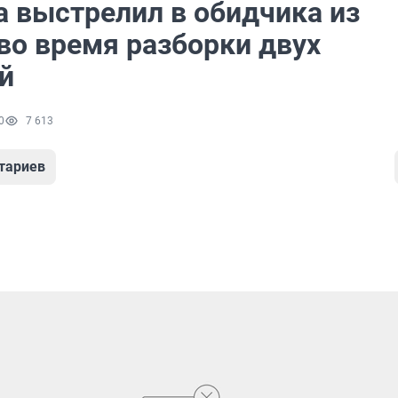
 выстрелил в обидчика из
во время разборки двух
ий
0
7 613
тариев