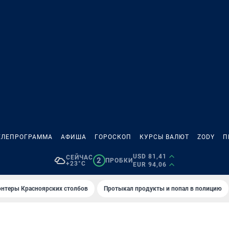
ЕЛЕПРОГРАММА
АФИША
ГОРОСКОП
КУРСЫ ВАЛЮТ
ZODY
П
USD 81,41
СЕЙЧАС
2
ПРОБКИ
+23°C
EUR 94,06
онтеры Красноярских столбов
Протыкал продукты и попал в полицию