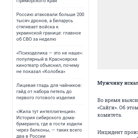
Приморского края
Россию атаковали больше 200
тысяч дронов, а Беларусь
стягивает войска к
украинской границе: главное
об СВО за неделю
«Психоделика — это не наше»:
популярный в Красноярске
кинотеатр объяснил, почему
не показал «Колобка»
Мужчину искал
Лицевая гладь для чайников:
гайд от набора петель до
первого готового изделия
Во время выясн
«Сайги». Об эт
«Жила тут интеллигенция».
комитета.
История сибирского дома-
бумеранга, где в гости ходили
через балконы, — таких всего
Инцидент произ
два в России