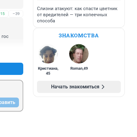
щё 
Слизни атакуют: как спасти цветник
+15
–39
от вредителей — три копеечных
способа
везу 
ропа/
ЗНАКОМСТВА
гос 
+18
–14
Кристиана
,
Roman
,
49
45
Начать знакомиться
равить