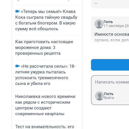
Неужели этот сек
«Теперь мы семья!» Клава
попасть в тюрьму
Кока сыграла тайную свадьбу
Гость
с богатым блогером. В какую
Сейчас мне 26, х
17 сентября 20
сумму всё обошлось
семью в более б
Имеюстя основан
Белорусь
органа, если де
Как приготовить настоящее
мороженое дома: 3
проверенных рецепта
«Не рассчитала силы»: 18-
летняя ужурка пыталась
успокоить трехмесячного
сына и убила его
Гость
Николаевка нового времени:
Войти
как рядом с историческим
центром создают
современные кварталы
Тест на внимательность: его