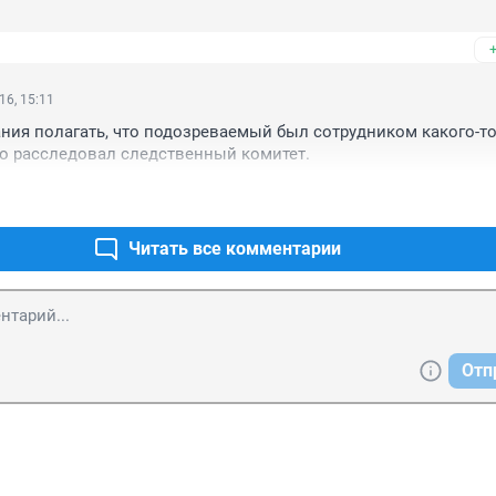
ундный "понт", стоит того чтобы скрываться 3 года, а потом е
 на 6+ лет?! Дикая страна, дикий народ.....

олост, думаю когда придёт пора жениться и заводить детей - у
16, 15:11
лагополучную страну - хотелось бы США, на крайни случай ев
ия полагать, что подозреваемый был сотрудником какого-то 
ло расследовал следственный комитет.
Читать все комментарии
Отп