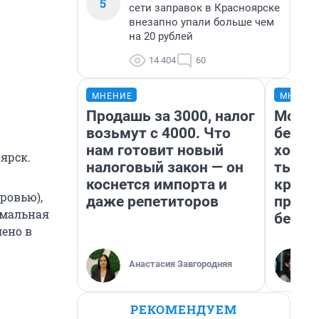
5
сети заправок в Красноярске
внезапно упали больше чем
на 20 рублей
14 404
60
МНЕНИЕ
МНЕНИ
Продашь за 3000, налог
Мой б
возьмут с 4000. Что
береж
нам готовит новый
хотел
ярск.
налоговый закон — он
тысяч
коснется импорта и
креди
ровью),
даже репетиторов
приех
имальная
безоп
лено в
Анастасия Завгородняя
РЕКОМЕНДУЕМ