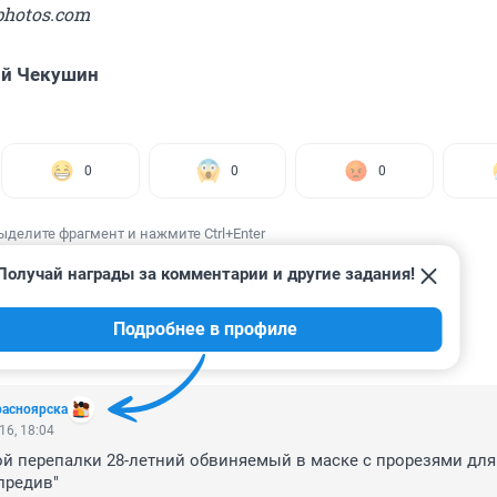
photos.com
ий Чекушин
0
0
0
ыделите фрагмент и нажмите Ctrl+Enter
Получай награды за комментарии и другие задания!
Подробнее в профиле
ИИ
10
расноярска
16, 18:04
ой перепалки 28-летний обвиняемый в маске с прорезями для г
предив"
