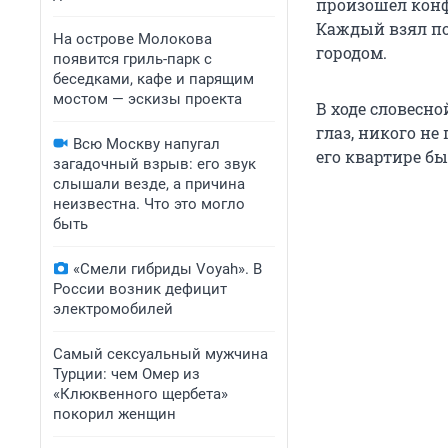
произошел конф
Каждый взял по
На острове Молокова
городом.
появится гриль-парк с
беседками, кафе и парящим
мостом — эскизы проекта
В ходе словесн
глаз, никого не
Всю Москву напугал
его квартире б
загадочный взрыв: его звук
слышали везде, а причина
неизвестна. Что это могло
быть
«Смели гибриды Voyah». В
России возник дефицит
электромобилей
Самый сексуальный мужчина
Турции: чем Омер из
«Клюквенного щербета»
покорил женщин