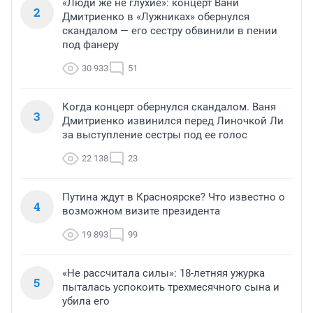
«Люди же не глухие»: концерт Вани
2
Дмитриенко в «Лужниках» обернулся
скандалом — его сестру обвинили в пении
под фанеру
30 933
51
Когда концерт обернулся скандалом. Ваня
3
Дмитриенко извинился перед Линочкой Ли
за выступление сестры под ее голос
22 138
23
Путина ждут в Красноярске? Что известно о
4
возможном визите президента
19 893
99
«Не рассчитала силы»: 18-летняя ужурка
5
пыталась успокоить трехмесячного сына и
убила его