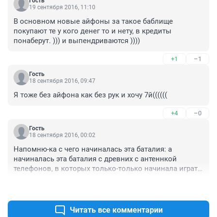
Гость
19 сентября 2016, 11:10
В основном новые айфоны за такое баблище 
покупают те у кого денег то и нету, в кредиты 
понаберут. ))) и выпендриваются ))))
+1
–1
Гость
18 сентября 2016, 09:47
Я тоже без айфона как без рук и хочу 7й((((((
+4
–0
Гость
18 сентября 2016, 00:02
Напомню-ка с чего начиналась эта баталия: а 
начиналась эта баталия с древних с антеннкой 
телефонов, в которых только-только начинала играть 
полифония! да-да, она самая - страшненькая, но 
+3
–0
полифония! :)))
Читать все комментарии