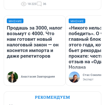
18 223
36
МНЕНИЕ
МНЕНИЕ
Продашь за 3000, налог
«Никого нельз
возьмут с 4000. Что
победить». О ч
нам готовит новый
главный блокб
налоговый закон — он
этого года, ко
коснется импорта и
бьет рекорды 
даже репетиторов
прокате: честн
отзыв на «Оди
Нолана
Стас Соколов
Анастасия Завгородняя
Эксперт
РЕКОМЕНДУЕМ