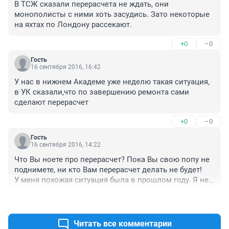
В ТСЖ сказали перерасчета не ждать, они 
монополисты с ними хоть засудись. Зато некоторые 
на яхтах по Лондону рассекают.
+0
–0
Гость
16 сентября 2016, 16:42
У нас в нижнем Академе уже неделю такая ситуация, 
в УК сказали,что по завершению ремонта сами 
сделают перерасчет
+0
–0
Гость
16 сентября 2016, 14:22
Что Вы ноете про перерасчет? Пока Вы свою попу не 
поднимете, ни кто Вам перерасчет делать не будет!

У меня похожая ситуация была в прошлом году. Я не 
поленился, и не выходя из дома написал жалобу в 
+6
–1
роспотребнадзор. через какое-то время пришли, 
замерили. Оказалось меньше. Как итог:

1. Пересчитали с момента подачи заявления.

Читать все комментарии