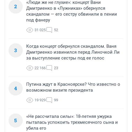
«Люди же не глухие»: концерт Вани
2
Дмитриенко в «Лужниках» обернулся
скандалом — его сестру обвинили в пении
под фанеру
31 025
52
Когда концерт обернулся скандалом. Ваня
3
Дмитриенко извинился перед Линочкой Ли
за выступление сестры под ее голос
22 166
23
Путина ждут в Красноярске? Что известно о
4
возможном визите президента
19 929
99
«Не рассчитала силы»: 18-летняя ужурка
5
пыталась успокоить трехмесячного сына и
убила его