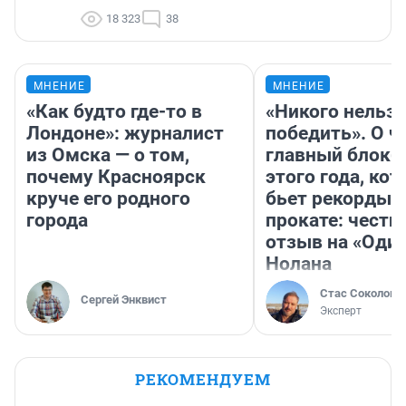
18 323
38
МНЕНИЕ
МНЕНИЕ
«Как будто где-то в
«Никого нельз
Лондоне»: журналист
победить». О ч
из Омска — о том,
главный блокб
почему Красноярск
этого года, ко
круче его родного
бьет рекорды 
города
прокате: честн
отзыв на «Оди
Нолана
Стас Соколов
Сергей Энквист
Эксперт
РЕКОМЕНДУЕМ