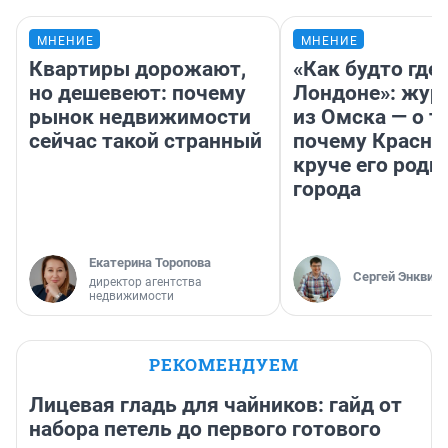
МНЕНИЕ
МНЕНИЕ
Квартиры дорожают,
«Как будто где-
но дешевеют: почему
Лондоне»: жур
рынок недвижимости
из Омска — о т
сейчас такой странный
почему Красно
круче его родн
города
Екатерина Торопова
Сергей Энквист
директор агентства
недвижимости
РЕКОМЕНДУЕМ
Лицевая гладь для чайников: гайд от
набора петель до первого готового