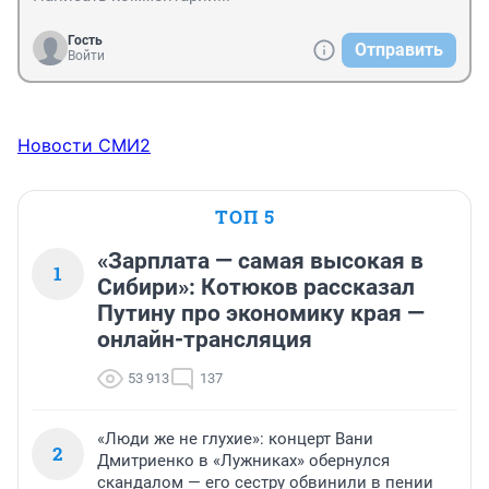
набережной оказались закрыты на замок. Мне 
честно говоря было стыдно. Варламов все очень 
Гость
Отправить
точно описал.
Войти
Новости СМИ2
ТОП 5
«Зарплата — самая высокая в
1
Сибири»: Котюков рассказал
Путину про экономику края —
онлайн-трансляция
53 913
137
«Люди же не глухие»: концерт Вани
2
Дмитриенко в «Лужниках» обернулся
скандалом — его сестру обвинили в пении