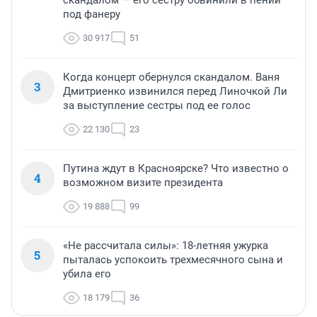
под фанеру
30 917
51
Когда концерт обернулся скандалом. Ваня
3
Дмитриенко извинился перед Линочкой Ли
за выступление сестры под ее голос
22 130
23
Путина ждут в Красноярске? Что известно о
4
возможном визите президента
19 888
99
«Не рассчитала силы»: 18-летняя ужурка
5
пыталась успокоить трехмесячного сына и
убила его
18 179
36