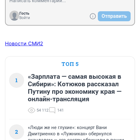
Гость
Отправить
Войти
Новости СМИ2
ТОП 5
«Зарплата — самая высокая в
1
Сибири»: Котюков рассказал
Путину про экономику края —
онлайн-трансляция
54 112
141
«Люди же не глухие»: концерт Вани
2
Дмитриенко в «Лужниках» обернулся
скандалом — его сестру обвинили в пении