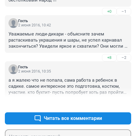
+0
–1
Гость
2 июня 2016, 10:42
Уважаемые люди-дикари - объясните зачем 
растаскивать украшения и шары, не успел карнавал 
закончиться? Увидели яркое и схватили? Они могли 
бы нас еще день-два радовать.
+8
–2
Гость
2 июня 2016, 10:35
а я жалею что не попала, сама работа а ребенок в 
садике. самое интересное это подготовка, костюм, 
участие. кто бухтит- пусть попробует хоть раз пройти в 
колонне, даже без костюма, и потом поделится 
+8
–3
впечатлениями.
Читать все комментарии