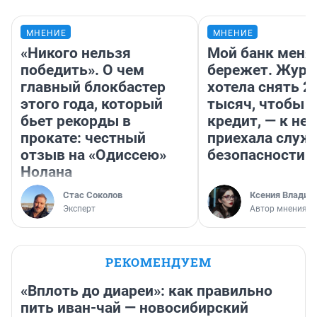
МНЕНИЕ
МНЕНИЕ
«Никого нельзя
Мой банк меня
победить». О чем
бережет. Журн
главный блокбастер
хотела снять 2
этого года, который
тысяч, чтобы п
бьет рекорды в
кредит, — к не
прокате: честный
приехала служ
отзыв на «Одиссею»
безопасности
Нолана
Стас Соколов
Ксения Владим
Эксперт
Автор мнения
РЕКОМЕНДУЕМ
«Вплоть до диареи»: как правильно
пить иван-чай — новосибирский