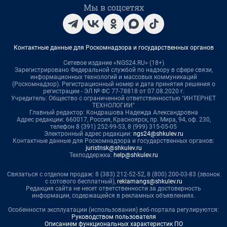
Мы в соцсетях
Контактные данные для Роскомнадзора и государственных органов
Сетевое издание «NGS24.RU» (18+)
Зарегистрировано Федеральной службой по надзору в сфере связи,
информационных технологий и массовых коммуникаций
(Роскомнадзор). Регистрационный номер и дата принятия решения о
регистрации - ЭЛ № ФС 77-78818 от 07.08.2020 г.
Учредитель: Общество с ограниченной ответственностью "ИНТЕРНЕТ
ТЕХНОЛОГИИ"
Главный редактор: Кондрашова Надежда Александровна
Адрес редакции: 660017, Россия, Красноярск, пр. Мира, 94, оф. 230,
телефон 8 (391) 252-99-53, 8 (999) 315-05-05
Электронный адрес редакции:
ngs24@shkulev.ru
Контактные данные для Роскомнадзора и государственных органов:
juristnsk@shkulev.ru
Техподдержка:
help@shkulev.ru
Связаться с отделом продаж: 8 (383) 212-52-52, 8 (800) 200-03-83 (звонок
с сотового бесплатный),
reklamangs@shkulev.ru
Редакция сайта не несет ответственности за достоверность
информации, содержащейся в рекламных объявлениях.
Особенности эксплуатации (использования) веб-портала регулируются:
Руководством пользователя
Описанием функциональных характеристик ПО