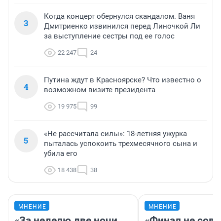
Когда концерт обернулся скандалом. Ваня
3
Дмитриенко извинился перед Линочкой Ли
за выступление сестры под ее голос
22 247
24
Путина ждут в Красноярске? Что известно о
4
возможном визите президента
19 975
99
«Не рассчитала силы»: 18-летняя ужурка
5
пыталась успокоить трехмесячного сына и
убила его
18 438
38
МНЕНИЕ
МНЕНИЕ
«За неделю две ночи
«Финал не совп