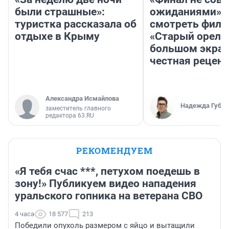
были страшные»:
ожиданиями»: 
туристка рассказала об
смотреть фил
отдыхе в Крыму
«Старый орел» 
большом экран
честная рецен
Александра Исмайлова
Надежда Губар
заместитель главного
редактора 63.RU
РЕКОМЕНДУЕМ
«Я тебя счас ***, петухом поедешь в
зону!» Публикуем видео нападения
уральского гопника на ветерана СВО
4 часа
18 577
213
Победили опухоль размером с яйцо и вытащили