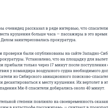
ы очевидец рассказал в ряде интервью, что спасатели
места крушения больше часа — пассажиры в это время
. Делом заинтересовалась прокуратура.
ги проверки были опубликованы на сайте Западно-Си
рокуратуры. Установлено, что на площадку для вылет
ли прибыли только через 17 минут после поступления 
тствия у командира воздушного судна необходимого до
сатели из Сибирского авиационного поисково-спасате
и десантироваться к месту крушения. Их вертолет в ит
 падения Ми-8 спасители добирались около 40 минут.
чительной степени повлияло на своевременность оказа
им в катастрофе пассажирам», — считают в прокурат