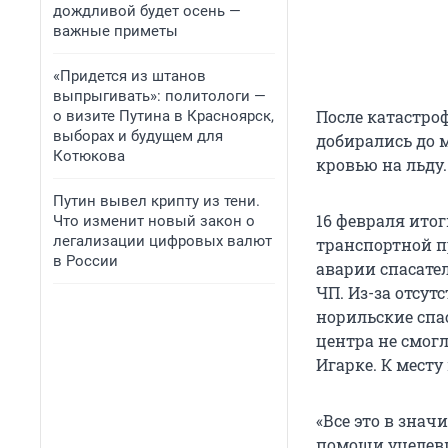
дождливой будет осень —
важные приметы
«Придется из штанов
выпрыгивать»: политологи —
После катастроф
о визите Путина в Красноярск,
выборах и будущем для
добирались до 
Котюкова
кровью на льду
Путин вывел крипту из тени.
16 февраля ито
Что изменит новый закон о
легализации цифровых валют
транспортной п
в России
аварии спасате
ЧП. Из-за отсу
норильские спа
центра не смогл
Игарке. К месту
«Все это в зна
помощи уцелевш