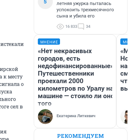
5
летняя ужурка пыталась
успокоить трехмесячного
сына и убила его
16 833
34
МНЕНИЕ
МНЕНИ
 истекали
«Нет некрасивых
«Мы в
городов, есть
Нолан
недофинансированные».
настр
бирской
Путешественники
смотр
а к месту
проехали 2000
чтобы
сигнала о
километров по Уралу на
выгля
пуска
машине — стоило ли оно
льного
того
оге сел в
Екатерина Литкевич
ния
РЕКОМЕНДУЕМ
уре.