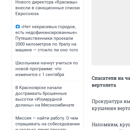
Нового директора «Красмаш»
внесли в санкционные списки
Евросоюза
«Нет некрасивых городов,
есть недофинансированные».
Путешественники проехали
2000 километров по Уралу на
машине — стоило ли оно того
Школьники начнут учиться по
новой программе: что
изменится с 1 сентября
Спасатели на 
вертолета
В Красноярске начали
достраивать брошенные
высотки «Изумрудной
Прокуратура вы
долины» на Мясокомбинате
крушения верто
Миссия — найти работу. О чем
спрашивать на собеседовании
Напомним, круше
и сколько денег просить,