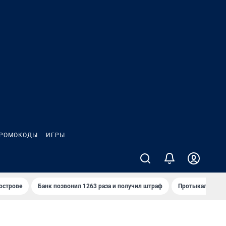
РОМОКОДЫ
ИГРЫ
 острове
Банк позвонил 1263 раза и получил штраф
Протыкал проду