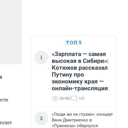
ТОП 5
«Зарплата — самая
1
высокая в Сибири»:
Котюков рассказал
Путину про
я
экономику края —
онлайн-трансляция
53 992
137
есте
«Люди же не глухие»: концерт
2
Вани Дмитриенко в
толет
«Лужниках» обернулся