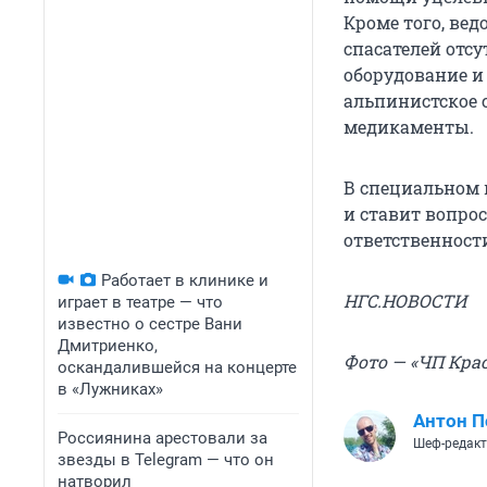
Кроме того, вед
спасателей отсу
оборудование и
альпинистское 
медикаменты.
В специальном 
и ставит вопро
ответственност
Работает в клинике и
НГС.НОВОСТИ
играет в театре — что
известно о сестре Вани
Дмитриенко,
Фото — «ЧП Крас
оскандалившейся на концерте
в «Лужниках»
Антон П
Россиянина арестовали за
Шеф-редак
звезды в Telegram — что он
натворил