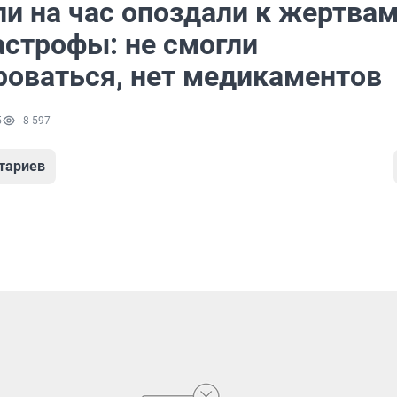
ли на час опоздали к жертва
астрофы: не смогли
роваться, нет медикаментов
5
8 597
тариев