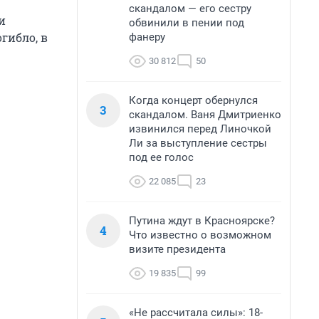
скандалом — его сестру
и
обвинили в пении под
гибло, в
фанеру
30 812
50
Когда концерт обернулся
3
скандалом. Ваня Дмитриенко
извинился перед Линочкой
Ли за выступление сестры
под ее голос
22 085
23
Путина ждут в Красноярске?
4
Что известно о возможном
визите президента
19 835
99
«Не рассчитала силы»: 18-