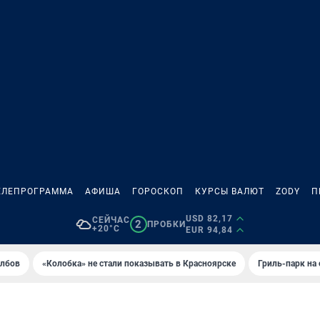
ЕЛЕПРОГРАММА
АФИША
ГОРОСКОП
КУРСЫ ВАЛЮТ
ZODY
П
USD 82,17
СЕЙЧАС
2
ПРОБКИ
+20°C
EUR 94,84
олбов
«Колобка» не стали показывать в Красноярске
Гриль-парк на