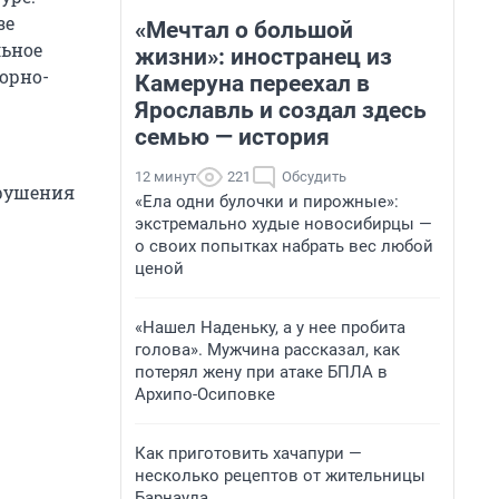
зе
«Мечтал о большой
льное
жизни»: иностранец из
орно-
Камеруна переехал в
Ярославль и создал здесь
семью — история
12 минут
221
Обсудить
арушения
«Ела одни булочки и пирожные»:
экстремально худые новосибирцы —
о своих попытках набрать вес любой
ценой
«Нашел Наденьку, а у нее пробита
голова». Мужчина рассказал, как
потерял жену при атаке БПЛА в
Архипо-Осиповке
Как приготовить хачапури —
несколько рецептов от жительницы
Барнаула