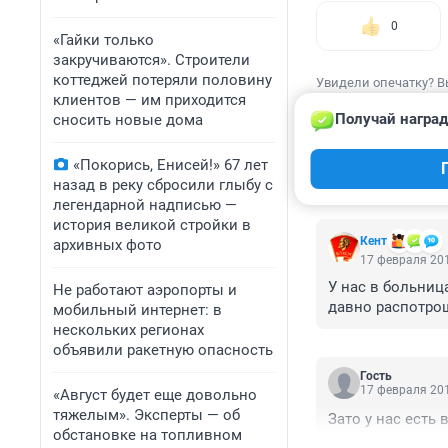
0
«Гайки только
закручиваются». Строители
коттеджей потеряли половину
Увидели опечатку? В
клиентов — им приходится
Получай наград
сносить новые дома
«Покорись, Енисей!» 67 лет
назад в реку сбросили глыбу с
КОММЕНТАР
легендарной надписью —
история великой стройки в
Кент
архивных фото
17 февраля 201
У нас в больниц
Не работают аэропорты и
давно распотро
мобильный интернет: в
нескольких регионах
объявили ракетную опасность
Гость
17 февраля 201
«Август будет еще довольно
тяжелым». Эксперты — об
Зато у нас есть
обстановке на топливном