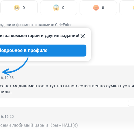
0
0
0
ыделите фрагмент и нажмите Ctrl+Enter
ы за комментарии и другие задания!
Подробнее в профиле
ИИ
25
6, 19:58
ах нет медикаментов а тут на вызов естественно сумка пустая 
шили..
6, 16:20
 всеми любимый царь и КрымНАШ )))