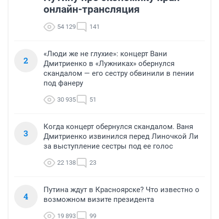
онлайн-трансляция
54 129
141
«Люди же не глухие»: концерт Вани
2
Дмитриенко в «Лужниках» обернулся
скандалом — его сестру обвинили в пении
под фанеру
30 935
51
Когда концерт обернулся скандалом. Ваня
3
Дмитриенко извинился перед Линочкой Ли
за выступление сестры под ее голос
22 138
23
Путина ждут в Красноярске? Что известно о
4
возможном визите президента
19 893
99