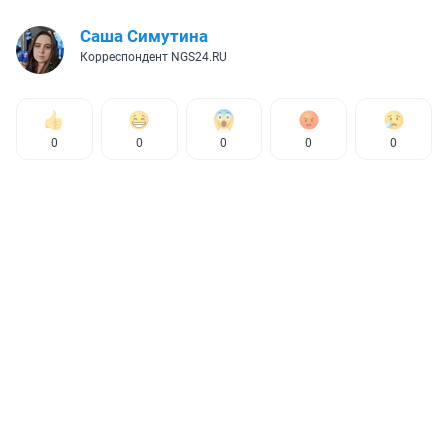
Саша Симутина
Корреспондент NGS24.RU
0
0
0
0
0