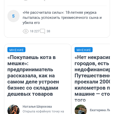
«Не рассчитала силы»: 18-летняя ужурка
5
пыталась успокоить трехмесячного сына и
убила его
18 227
38
МНЕНИЕ
МНЕНИЕ
«Покупаешь кота в
«Нет некрасив
мешке»:
городов, есть
предприниматель
недофинансиро
рассказала, как на
Путешественн
самом деле устроен
проехали 2000
бизнес со складами
километров по 
дешевых товаров
машине — стои
того
Наталья Шорохова
Екатерина Лит
Открыла кофейную точку на