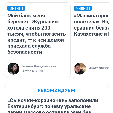
МНЕНИЕ
МНЕНИЕ
Мой банк меня
«Машина прост
бережет. Журналист
полетела». Вод
хотела снять 200
сравнил бензин
тысяч, чтобы погасить
Казахстане и Р
кредит, — к ней домой
приехала служба
безопасности
Ксения Владимирская
Анатолий Кузн
Автор мнения
РЕКОМЕНДУЕМ
«Сыночки-корзиночки» заполонили
Екатеринбург: почему уральские
парни массово оставили жен без