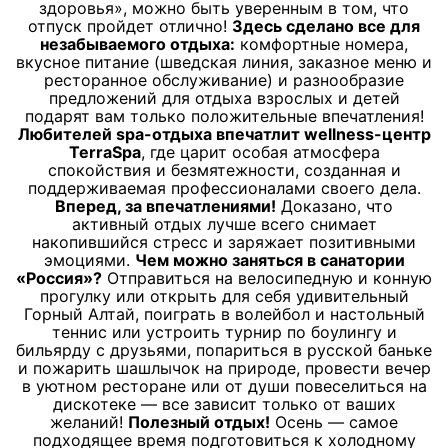
здоровья», можно быть уверенным в том, что
отпуск пройдет отлично!
Здесь сделано все для
незабываемого отдыха:
комфортные номера,
вкусное питание (шведская линия, заказное меню и
ресторанное обслуживание) и разнообразие
предложений для отдыха взрослых и детей
подарят вам только положительные впечатления!
Любителей spa-отдыха впечатлит wellness-центр
TerraSpa
, где царит особая атмосфера
спокойствия и безмятежности, созданная и
поддерживаемая профессионалами своего дела.
Вперед, за впечатлениями!
Доказано, что
активный отдых лучше всего снимает
накопившийся стресс и заряжает позитивными
эмоциями.
Чем можно заняться в санатории
«Россия»?
Отправиться на велосипедную и конную
прогулку или открыть для себя удивительный
Горный Алтай, поиграть в волейбол и настольный
теннис или устроить турнир по боулингу и
бильярду с друзьями, попариться в русской баньке
и пожарить шашлычок на природе, провести вечер
в уютном ресторане или от души повеселиться на
дискотеке — все зависит только от ваших
желаний!
Полезный отдых!
Осень — самое
подходящее время подготовиться к холодному