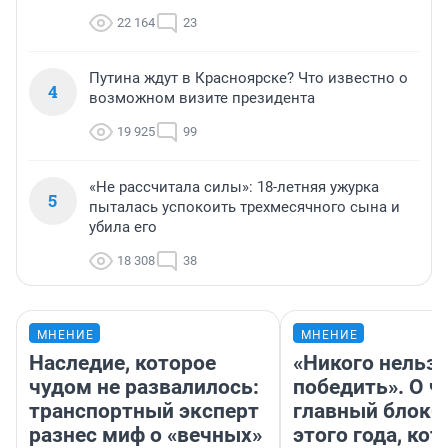
22 164
23
Путина ждут в Красноярске? Что известно о
4
возможном визите президента
19 925
99
«Не рассчитала силы»: 18-летняя ужурка
5
пыталась успокоить трехмесячного сына и
убила его
18 308
38
МНЕНИЕ
МНЕНИЕ
Наследие, которое
«Никого нельз
чудом не развалилось:
победить». О ч
транспортный эксперт
главный блокб
разнес миф о «вечных»
этого года, ко