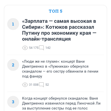
ТОП 5
«Зарплата — самая высокая в
1
Сибири»: Котюков рассказал
Путину про экономику края —
онлайн-трансляция
54 175
142
«Люди же не глухие»: концерт Вани
2
Дмитриенко в «Лужниках» обернулся
скандалом — его сестру обвинили в пении
под фанеру
31 008
52
Когда концерт обернулся скандалом. Ваня
3
Дмитриенко извинился перед Линочкой Ли
за выступление сестры под ее голос