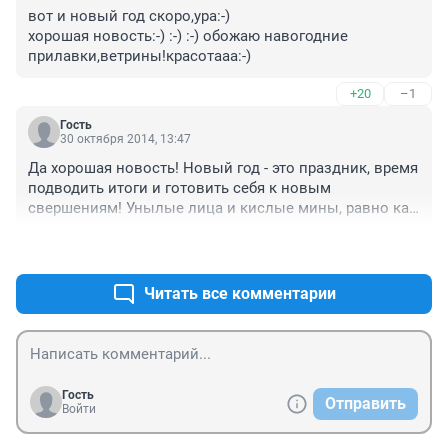
вот и новый год скоро,ура:-) 

хорошая новость:-) :-) :-) обожаю навогодние 
прилавки,ветрины!красотааа:-) 
+20
–1
Гость
30 октября 2014, 13:47
Да хорошая новость! Новый год - это праздник, время 
подводить итоги и готовить себя к новым 
свершениям! Унылые лица и кислые мины, равно как 
и тухлые мысли, радости уж точно никому не 
+32
–6
принесут. Приободритесь, встряхнитесь, поднимите 
голову, и весело и твердо идите вперед. Все будет 
хорошо!!
Читать все комментарии
Гость
Отправить
Войти