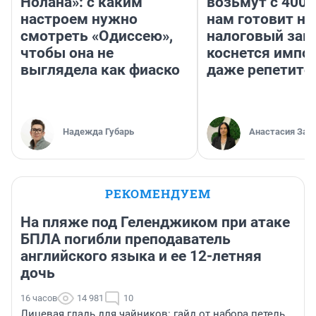
Нолана»: с каким
возьмут с 4000
настроем нужно
нам готовит н
смотреть «Одиссею»,
налоговый зако
чтобы она не
коснется импор
выглядела как фиаско
даже репетито
Надежда Губарь
Анастасия Зав
РЕКОМЕНДУЕМ
На пляже под Геленджиком при атаке
БПЛА погибли преподаватель
английского языка и ее 12-летняя
дочь
16 часов
14 981
10
Лицевая гладь для чайников: гайд от набора петель