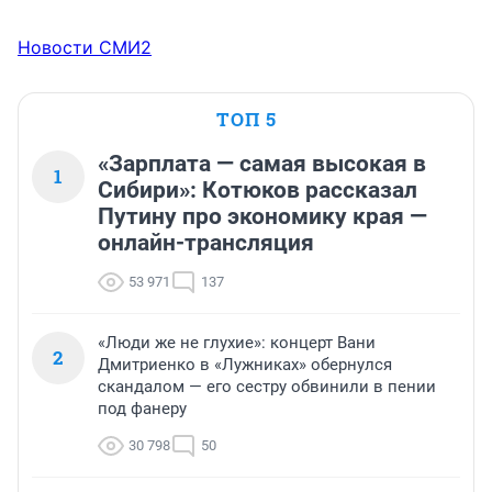
Новости СМИ2
ТОП 5
«Зарплата — самая высокая в
1
Сибири»: Котюков рассказал
Путину про экономику края —
онлайн-трансляция
53 971
137
«Люди же не глухие»: концерт Вани
2
Дмитриенко в «Лужниках» обернулся
скандалом — его сестру обвинили в пении
под фанеру
30 798
50