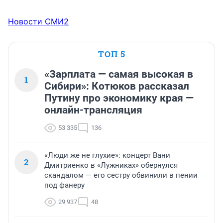
Новости СМИ2
ТОП 5
«Зарплата — самая высокая в
1
Сибири»: Котюков рассказал
Путину про экономику края —
онлайн-трансляция
53 335
136
«Люди же не глухие»: концерт Вани
2
Дмитриенко в «Лужниках» обернулся
скандалом — его сестру обвинили в пении
под фанеру
29 937
48