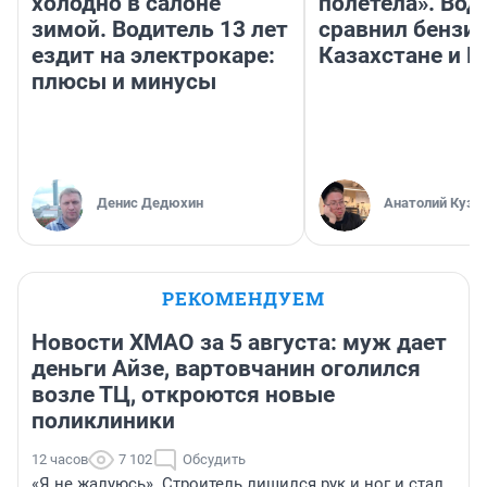
холодно в салоне
полетела». Вод
зимой. Водитель 13 лет
сравнил бензин
ездит на электрокаре:
Казахстане и Р
плюсы и минусы
Денис Дедюхин
Анатолий Кузн
РЕКОМЕНДУЕМ
Новости ХМАО за 5 августа: муж дает
деньги Айзе, вартовчанин оголился
возле ТЦ, откроются новые
поликлиники
12 часов
7 102
Обсудить
«Я не жалуюсь». Строитель лишился рук и ног и стал