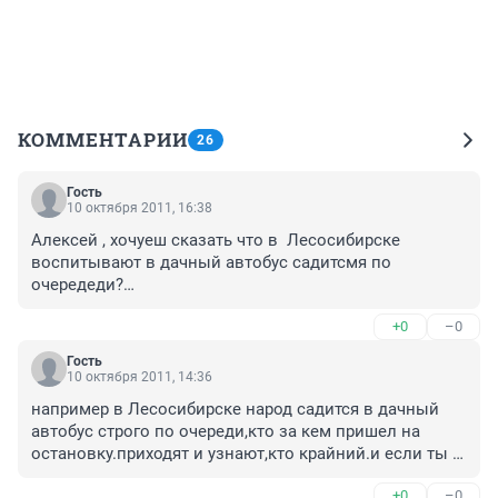
КОММЕНТАРИИ
26
Гость
10 октября 2011, 16:38
Алексей , хочуеш сказать что в  Лесосибирске 
воспитывают в дачный автобус садитсмя по 
очередеди?

в дачный автобус садятся люди старшего 
+0
–0
поколения... а мы говорили о детском воспитании.

Гость
да и зделали девчёнки это не изза отстутствия 
10 октября 2011, 14:36
воспитания а изза того что в деревне делоть нечего)

например в Лесосибирске народ садится в дачный 
вот и нашли себе развлечение)

автобус строго по очереди,кто за кем пришел на 
остановку.приходят и узнают,кто крайний.и если ты 
да и к томуже в деревнях совсем другое воспитания. 
пришел туда раньше,ты и сядешь первее.вот это 
манер нету.
+0
–0
воспитание.в Крск такого нету.