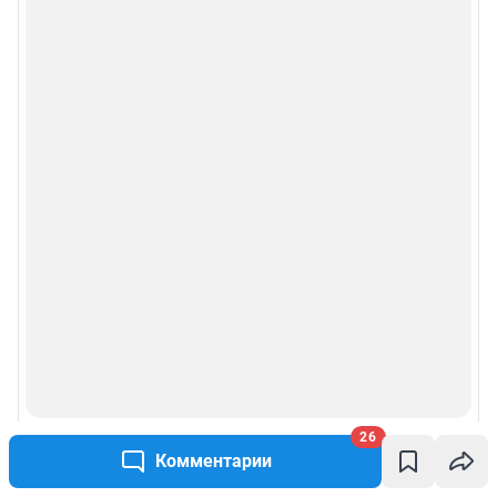
Веб-портал распространяется в виде интернет-сервиса, специальные
действия по установке на стороне пользователя не требуются
Политика использования cookies
Рекомендательные системы
Пользовательское соглашение сервиса «Подписка без баннерной
рекламы»
© ООО «Интернет Технологии»
26
Комментарии