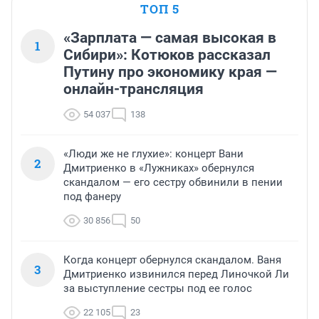
ТОП 5
«Зарплата — самая высокая в
1
Сибири»: Котюков рассказал
Путину про экономику края —
онлайн-трансляция
54 037
138
«Люди же не глухие»: концерт Вани
2
Дмитриенко в «Лужниках» обернулся
скандалом — его сестру обвинили в пении
под фанеру
30 856
50
Когда концерт обернулся скандалом. Ваня
3
Дмитриенко извинился перед Линочкой Ли
за выступление сестры под ее голос
22 105
23