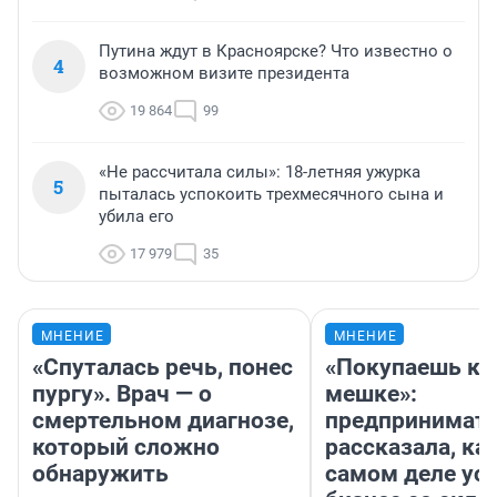
Путина ждут в Красноярске? Что известно о
4
возможном визите президента
19 864
99
«Не рассчитала силы»: 18-летняя ужурка
5
пыталась успокоить трехмесячного сына и
убила его
17 979
35
МНЕНИЕ
МНЕНИЕ
«Спуталась речь, понес
«Покупаешь ко
пургу». Врач — о
мешке»:
смертельном диагнозе,
предпринимат
который сложно
рассказала, как
обнаружить
самом деле ус