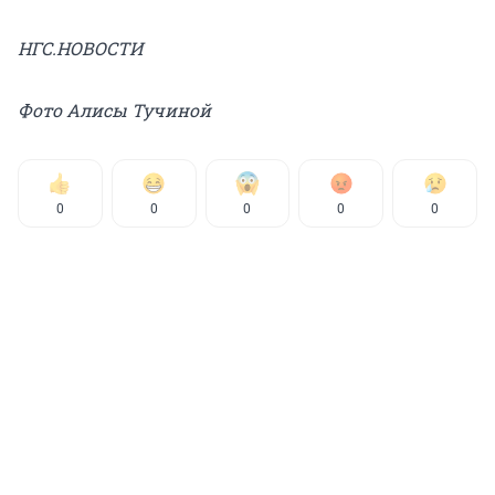
НГС.НОВОСТИ
Фото Алисы Тучиной
0
0
0
0
0