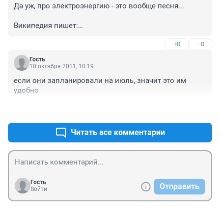
Да уж, про электроэнергию - это вообще песня...

Википедия пишет:

"Себестоимость 1 кВт·ч электроэнергии Красноярской 
+0
–0
ГЭС в 2001 году составляла 2,2 коп."

Ну время идёт, все дорожает... предположим что 
Гость
сейчас 1 кВт-ч стоит 10 коп... Продают его за 1 рупь.. 
10 октября 2011, 10:19
Ей-богу скоро вилы народ возьмёт.
если они запланировали на июль, значит это им 
удобно
+0
–0
Читать все комментарии
Гость
Отправить
Войти