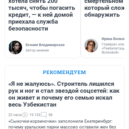
хотела снять 200
смертельном д
тысяч, чтобы погасить
который слож
кредит, — к ней домой
обнаружить
приехала служба
безопасности
Ирина Волкова
Главврач клини
Ксения Владимирская
«Реабилитация 
Автор мнения
Волковой»
РЕКОМЕНДУЕМ
«Я не жалуюсь». Строитель лишился
рук и ног и стал звездой соцсетей: как
он живет и почему его семью искал
весь Узбекистан
22 часа
19 133
58
«Сыночки-корзиночки» заполонили Екатеринбург:
почему уральские парни массово оставили жен без