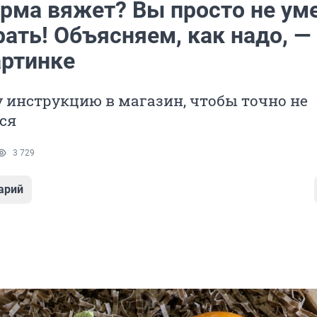
урма вяжет? Вы просто не ум
ать! Объясняем, как надо, —
артинке
 инструкцию в магазин, чтобы точно не
ся
3 729
арий