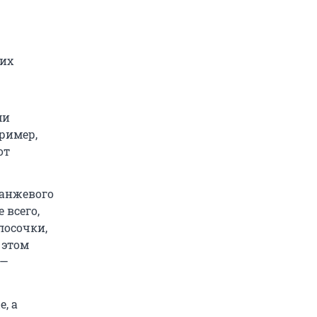
щих
ми
ример,
от
ранжевого
 всего,
лосочки,
 этом
 —
, а