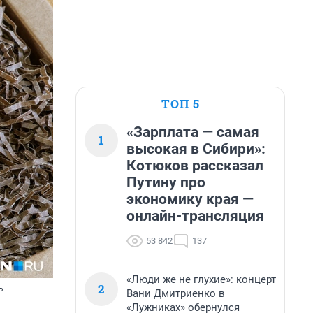
ТОП 5
«Зарплата — самая
1
высокая в Сибири»:
Котюков рассказал
Путину про
экономику края —
онлайн-трансляция
53 842
137
«Люди же не глухие»: концерт
2
ь
Вани Дмитриенко в
«Лужниках» обернулся