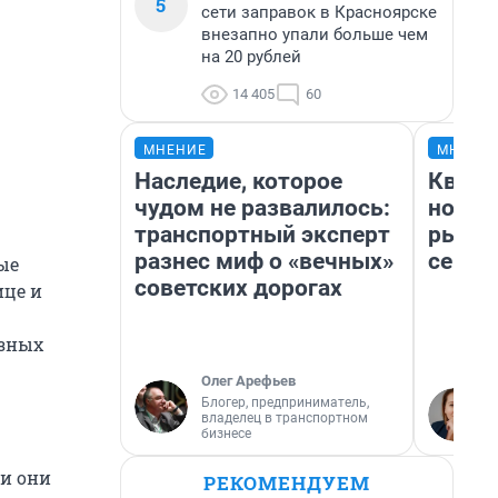
5
сети заправок в Красноярске
внезапно упали больше чем
на 20 рублей
14 405
60
МНЕНИЕ
МНЕНИ
Наследие, которое
Кварт
чудом не развалилось:
но де
транспортный эксперт
рынок
разнес миф о «вечных»
сейча
ые
советских дорогах
ице и
азных
Олег Арефьев
Блогер, предприниматель,
владелец в транспортном
бизнесе
и они
РЕКОМЕНДУЕМ