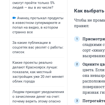
смогут пройти только 5%
людей — вы в их числе?
Как выбрать
Ачинец протыкал продукты
Чтобы не прома
в известном супермаркете и
правил:
попал на видео, в котором
странно все
Присмотри
За какие публикации в
сладкими с
соцсетях вас уволят с работы:
сорт «хиаку
список
вызревания
Какие проекты реально
Оцените цв
делают Красноярск лучше:
цвета. Если
показали, как местный
она невызр
застройщик уже 20 лет меняет
расположен
облик города
поверхност
Людям приходят уведомления
признак гн
о зачислении денег на счет:
Потрогайте
почему верить этому опасно