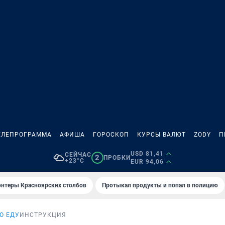
ЕЛЕПРОГРАММА
АФИША
ГОРОСКОП
КУРСЫ ВАЛЮТ
ZODY
П
USD 81,41
СЕЙЧАС
2
ПРОБКИ
+23°C
EUR 94,06
онтеры Красноярских столбов
Протыкал продукты и попал в полицию
О ЕДУ
ИНСТРУКЦИЯ