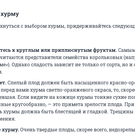
 хурму
хнуться с выбором хурмы, придерживайтесь следую
тесь к круглым или приплюснутым фруктам.
Самы
читаются представители семейства корольковых (нап
ме»). Однако сладость зависит не только от сорта, но и 
.
ет.
Спелый плод должен быть насыщенного красно-о
 перед вами хурма светло-оранжевого окраса, то, скорее
евшая. Если видите на кожице хурмы тонкие сухие по
ные кругообразно, — это примета зрелости плода. При
ь хурмы должна быть блестящей и гладкой. Трещины
иения.
 хурму.
Очень твердые плоды, скорее всего, недозрелые