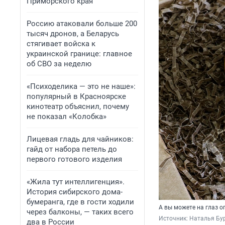
Приморского края
Россию атаковали больше 200
тысяч дронов, а Беларусь
стягивает войска к
украинской границе: главное
об СВО за неделю
«Психоделика — это не наше»:
популярный в Красноярске
кинотеатр объяснил, почему
не показал «Колобка»
Лицевая гладь для чайников:
гайд от набора петель до
первого готового изделия
«Жила тут интеллигенция».
История сибирского дома-
бумеранга, где в гости ходили
А вы можете на глаз о
через балконы, — таких всего
Источник: 
Наталья Бур
два в России