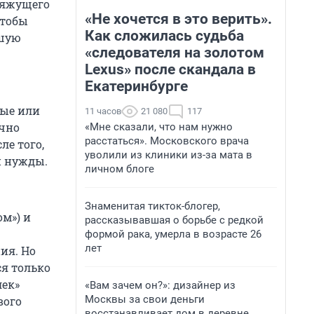
 вяжущего
«Не хочется в это верить».
чтобы
Как сложилась судьба
вшую
«следователя на золотом
Lexus» после скандала в
Екатеринбурге
лые или
11 часов
21 080
117
ычно
«Мне сказали, что нам нужно
расстаться». Московского врача
ле того,
уволили из клиники из-за мата в
й нужды.
личном блоге
Знаменитая тикток-блогер,
ом») и
рассказывавшая о борьбе с редкой
формой рака, умерла в возрасте 26
лет
ия. Но
ся только
лек»
«Вам зачем он?»: дизайнер из
Москвы за свои деньги
вого
восстанавливает дом в деревне