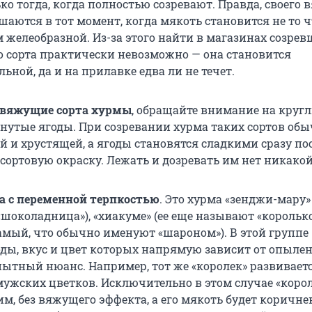
ко тогда, когда полностью созревают. Правда, своего
шаются в тот момент, когда мякоть становится не то 
м желеобразной. Из-за этого найти в магазинах созре
 сорта практически невозможно — она становится
ьной, да и на прилавке едва ли не течет.
вяжущие сорта хурмы
, обращайте внимание на круг
нутые ягоды. При созревании хурма таких сортов об
й и хрустящей, а ягоды становятся сладкими сразу пос
 сортовую окраску. Лежать и дозревать им нет никако
а с переменной терпкостью
. Это хурма «зенджи-мару»
«шоколадница»), «хиакуме» (ее еще называют «корольк
самый, что обычно именуют «шароном»). В этой группе
ды, вкус и цвет которых напрямую зависит от опылен
пытный нюанс. Например, тот же «королек» развивает
ужских цветков. Исключительно в этом случае «коро
м, без вяжущего эффекта, а его мякоть будет коричне