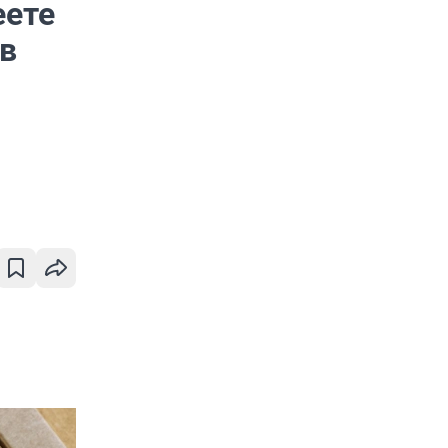
еете
 в