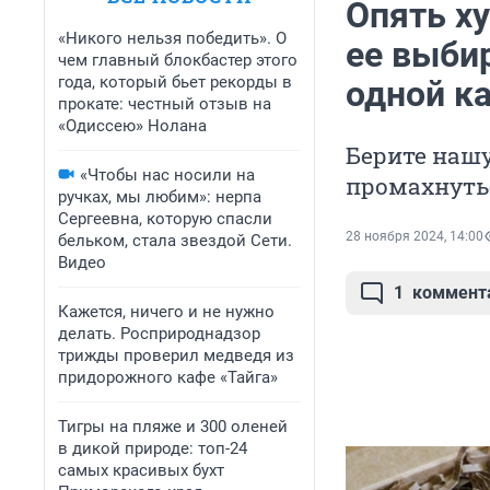
Опять х
«Никого нельзя победить». О
ее выбир
чем главный блокбастер этого
года, который бьет рекорды в
одной к
прокате: честный отзыв на
«Одиссею» Нолана
Берите нашу
«Чтобы нас носили на
промахнуть
ручках, мы любим»: нерпа
Сергеевна, которую спасли
28 ноября 2024, 14:00
бельком, стала звездой Сети.
Видео
1
коммент
Кажется, ничего и не нужно
делать. Росприроднадзор
трижды проверил медведя из
придорожного кафе «Тайга»
Тигры на пляже и 300 оленей
в дикой природе: топ-24
самых красивых бухт