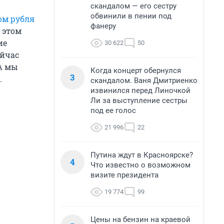
скандалом — его сестру
обвинили в пении под
сом рубля
фанеру
 этом
ие
30 622
50
ейчас
А мы
Когда концерт обернулся
3
.
скандалом. Ваня Дмитриенко
извинился перед Линочкой
Ли за выступление сестры
под ее голос
21 996
22
Путина ждут в Красноярске?
4
Что известно о возможном
визите президента
19 774
99
Цены на бензин на краевой