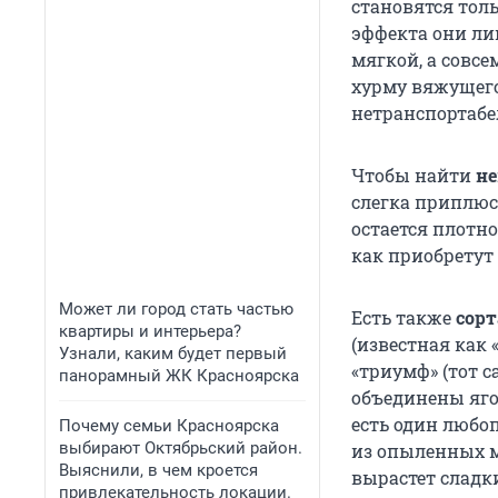
становятся толь
эффекта они ли
мягкой, а совсе
хурму вяжущего
нетранспортабел
Чтобы найти
не
слегка приплюс
остается плотно
как приобретут
Может ли город стать частью
Есть также
сорт
квартиры и интерьера?
(известная как 
Узнали, каким будет первый
«триумф» (тот 
панорамный ЖК Красноярска
объединены яго
есть один любо
Почему семьи Красноярска
выбирают Октябрьский район.
из опыленных м
Выяснили, в чем кроется
вырастет сладки
привлекательность локации.