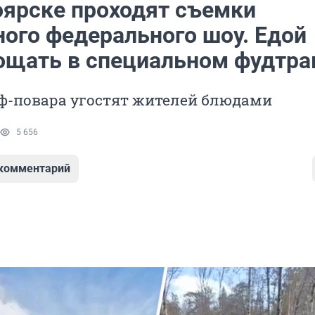
оярске проходят съемки
ного федерального шоу. Едой
гощать в специальном фудтра
ф-повара угостят жителей блюдами
5 656
 комментарий