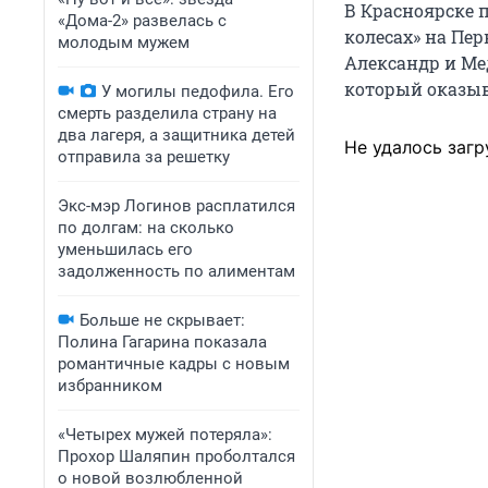
В Красноярске 
«Дома-2» развелась с
колесах» на Пе
молодым мужем
Александр и Ме
который оказыв
У могилы педофила. Его
смерть разделила страну на
два лагеря, а защитника детей
Не удалось загр
отправила за решетку
Экс-мэр Логинов расплатился
по долгам: на сколько
уменьшилась его
задолженность по алиментам
Больше не скрывает:
Полина Гагарина показала
романтичные кадры с новым
избранником
«Четырех мужей потеряла»:
Прохор Шаляпин проболтался
о новой возлюбленной