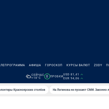
ЕЛЕПРОГРАММА
АФИША
ГОРОСКОП
КУРСЫ ВАЛЮТ
ZODY
П
USD 81,41
СЕЙЧАС
0
ПРОБКИ
+18°C
EUR 94,06
олонтеры Красноярских столбов
На Логинова не пускают СМИ. Законно 