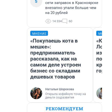
5
сети заправок в Красноярске
внезапно упали больше чем
на 20 рублей
14 334
60
МНЕНИЕ
МНЕНИ
«Покупаешь кота в
«Как б
мешке»:
Лондо
предприниматель
из Ом
рассказала, как на
почем
самом деле устроен
круче
бизнес со складами
город
дешевых товаров
Наталья Шорохова
Открыла кофейную точку на
деньги соцразвития
РЕКОМЕНДУЕМ