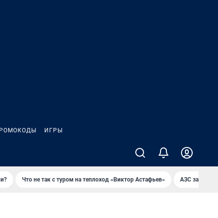
РОМОКОДЫ
ИГРЫ
ли?
Что не так с туром на теплоход «Виктор Астафьев»
AЗС закупае