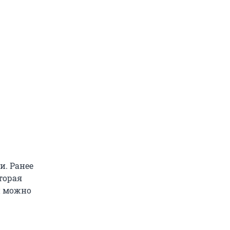
и. Ранее
торая
й можно