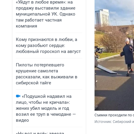
«Уйдут в любое время»: на
продажу выставили здание
муниципальной УК. Однако
там работает частная
компания
Кому признаются в любви, а
кому разобьют сердце:
любовный гороскоп на август
Пилоты потерпевшего
крушение самолета
рассказали, как выживали в
сибирской тайге
«Подушкой надавил на
лицо, чтобы не кричала»:
жених убил модель и год
возил ее труп в чемодане —
Съемки проходили по
видео
Источник: 
Сибирский и
«Ну вот и всё»: звезда