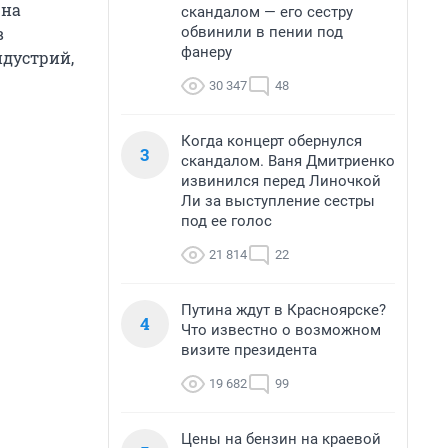
 на
скандалом — его сестру
обвинили в пении под
в
фанеру
ндустрий,
30 347
48
Когда концерт обернулся
3
скандалом. Ваня Дмитриенко
извинился перед Линочкой
Ли за выступление сестры
под ее голос
21 814
22
Путина ждут в Красноярске?
4
Что известно о возможном
визите президента
19 682
99
Цены на бензин на краевой