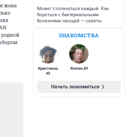
ая жена
Может столкнуться каждый. Как
лько
бороться с бактериальными
 них
болезнями овощей — советы
MAN
в родной
ЗНАКОМСТВА
ыбором:
Кристиана
,
Roman
,
49
45
Начать знакомиться