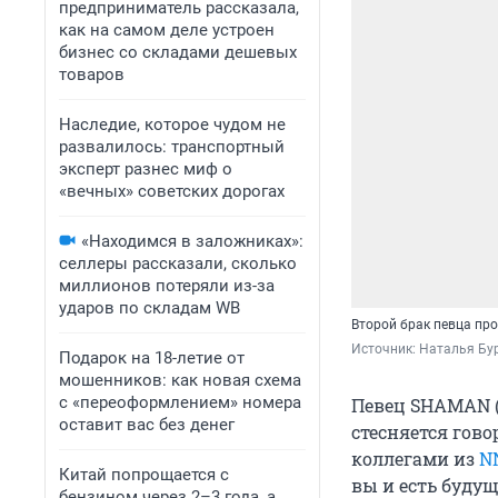
предприниматель рассказала,
как на самом деле устроен
бизнес со складами дешевых
товаров
Наследие, которое чудом не
развалилось: транспортный
эксперт разнес миф о
«вечных» советских дорогах
«Находимся в заложниках»:
селлеры рассказали, сколько
миллионов потеряли из-за
ударов по складам WB
Второй брак певца про
Источник: 
Наталья Бур
Подарок на 18-летие от
мошенников: как новая схема
с «переоформлением» номера
Певец SHAMAN (
оставит вас без денег
стесняется гово
коллегами из
N
Китай попрощается с
вы и есть буду
бензином через 2–3 года, а