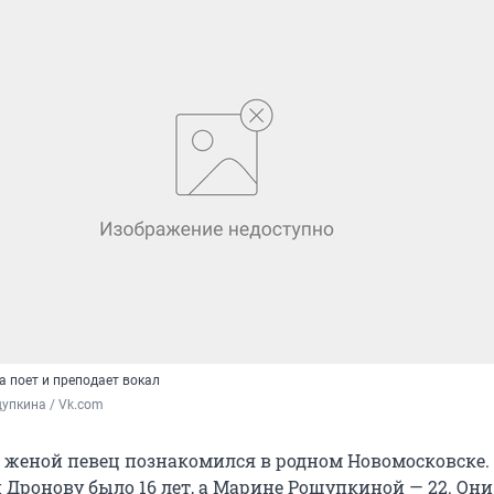
 поет и преподает вокал
упкина / Vk.com
й женой певец познакомился в родном Новомосковске.
 Дронову было 16 лет, а Марине Рощупкиной — 22. Они