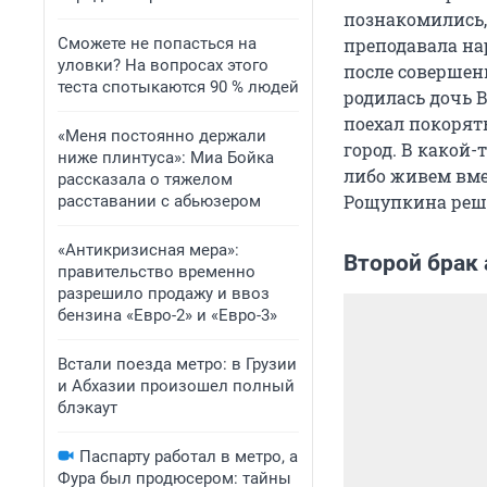
познакомились,
Сможете не попасться на
преподавала на
уловки? На вопросах этого
после совершенн
теста спотыкаются 90 % людей
родилась дочь 
поехал покорят
«Меня постоянно держали
город. В какой-
ниже плинтуса»: Миа Бойка
либо живем вмес
рассказала о тяжелом
Рощупкина реши
расставании с абьюзером
«Антикризисная мера»:
Второй брак 
правительство временно
разрешило продажу и ввоз
бензина «Евро-2» и «Евро-3»
Встали поезда метро: в Грузии
и Абхазии произошел полный
блэкаут
Паспарту работал в метро, а
Фура был продюсером: тайны