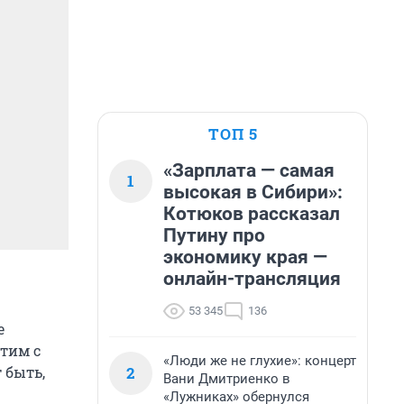
ТОП 5
«Зарплата — самая
1
высокая в Сибири»:
Котюков рассказал
Путину про
экономику края —
онлайн-трансляция
53 345
136
е
этим с
«Люди же не глухие»: концерт
2
 быть,
Вани Дмитриенко в
«Лужниках» обернулся