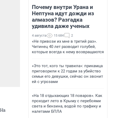
Почему внутри Урана и
Нептуна идут дожди из
алмазов? Разгадка
удивила даже ученых
4 августа
15 684
2
«Не привози их мне в третий раз».
Читинец 40 лет разводит голубей,
которые всегда к нему возвращаются
«Это тот, кого ты травила»: прикамца
приговорили к 22 годам за убийство
семьи его девушки, сейчас он звонит
ей с угрозами
«На 18 отдыхающих 18 поваров». Как
проходит лето в Крыму с перебоями
света и бензина, водой по графику и
 На
налетами БПЛА