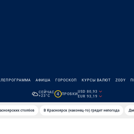
ЕЛЕПРОГРАММА
АФИША
ГОРОСКОП
КУРСЫ ВАЛЮТ
ZODY
П
USD 80,93
СЕЙЧАС
4
ПРОБКИ
+23°C
EUR 93,19
асноярских столбов
В Крaсноярск (нaконец-то) грядет непогодa
Дм