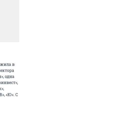
 жила в
ректора
», одна
инвест»,
»,
, «Ю». С