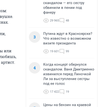
скандалом — его сестру
обвинили в пении под
сом:
фанеру
евушке.
29 965
48
инах.
ли,
Путина ждут в Красноярске?
3
Что известно о возможном
визите президента
сы или
19 601
99
 любишь,
 артист.
Когда концерт обернулся
4
скандалом. Ваня Дмитриенко
извинился перед Линочкой
Ли за выступление сестры
под ее голос
17 422
19
Цены на бензин на краевой