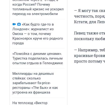
когда Россия? Почему
топливный кризис не ускорил
— Я могу так ск
переход на электромобили
честность, поря
Кстати, для Леп
«Как будто где-то в
Лондоне»: журналист из
Певец также от
Омска — о том, почему
поскольку любит
Красноярск круче его родного
города
— Например, те
«Помойка с дикими ценами».
красивые брови.
Туристка поделилась личным
просто потому ч
опытом отдыха в Геленджике
Миллиарды на дешевых
стейках: сколько
зарабатывают fix-price-
рестораны «The Бык» и как
устроена их франшиза
На теплоход «Виктор