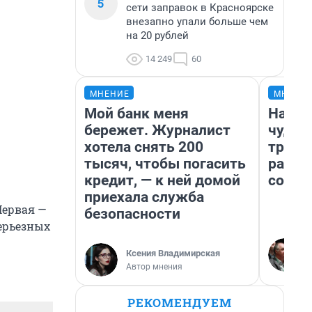
5
сети заправок в Красноярске
внезапно упали больше чем
на 20 рублей
14 249
60
МНЕНИЕ
МНЕНИ
Мой банк меня
Насле
бережет. Журналист
чудом
хотела снять 200
транс
тысяч, чтобы погасить
разне
кредит, — к ней домой
совет
приехала служба
Первая —
безопасности
серьезных
Ксения Владимирская
Автор мнения
РЕКОМЕНДУЕМ