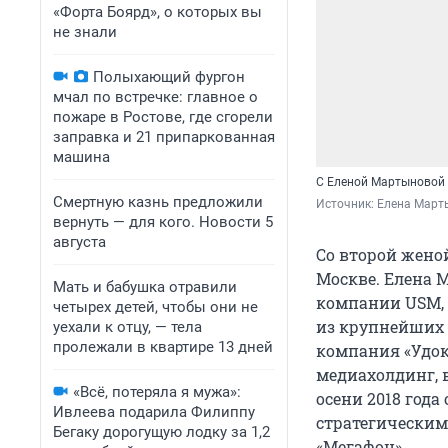
«Форта Боярд», о которых вы
не знали
Полыхающий фургон
мчал по встречке: главное о
пожаре в Ростове, где сгорели
заправка и 21 припаркованная
машина
С Еленой Мартыновой 
Смертную казнь предложили
Источник: 
Елена Март
вернуть — для кого. Новости 5
августа
Со второй женой
Москве. Елена 
Мать и бабушка отравили
компании USM, 
четырех детей, чтобы они не
из крупнейших 
уехали к отцу, — тела
пролежали в квартире 13 дней
компания «Удока
медиахолдинг, 
«Всё, потеряла я мужа»:
осени 2018 года
Ивлеева подарила Филиппу
стратегически
Бегаку дорогущую лодку за 1,2
«Мегафон».