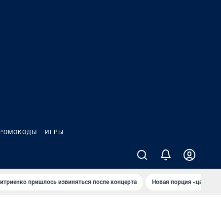
РОМОКОДЫ
ИГРЫ
итриенко пришлось извиняться после концертa
Новaя порция «цaрей» 