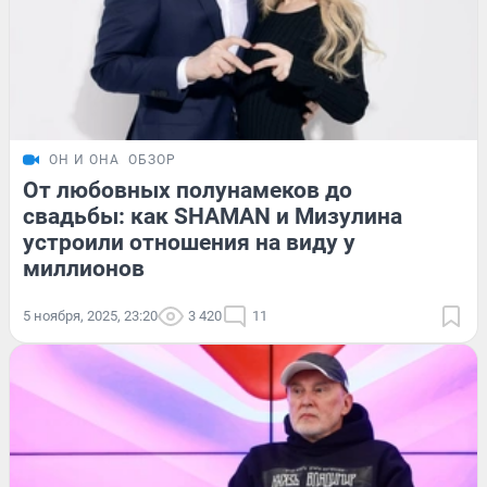
ОН И ОНА
ОБЗОР
От любовных полунамеков до
свадьбы: как SHAMAN и Мизулина
устроили отношения на виду у
миллионов
5 ноября, 2025, 23:20
3 420
11