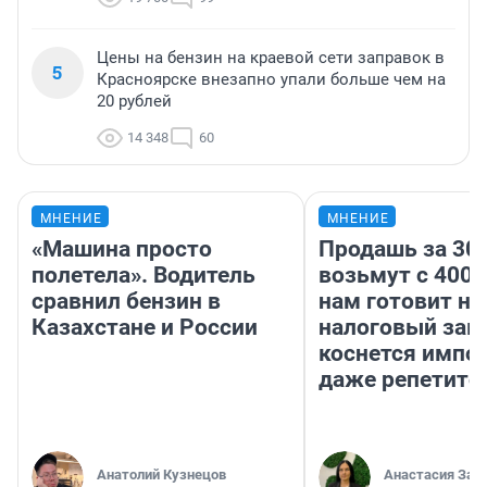
Цены на бензин на краевой сети заправок в
5
Красноярске внезапно упали больше чем на
20 рублей
14 348
60
МНЕНИЕ
МНЕНИЕ
«Машина просто
Продашь за 300
полетела». Водитель
возьмут с 4000
сравнил бензин в
нам готовит н
Казахстане и России
налоговый зако
коснется импор
даже репетито
Анатолий Кузнецов
Анастасия Зав