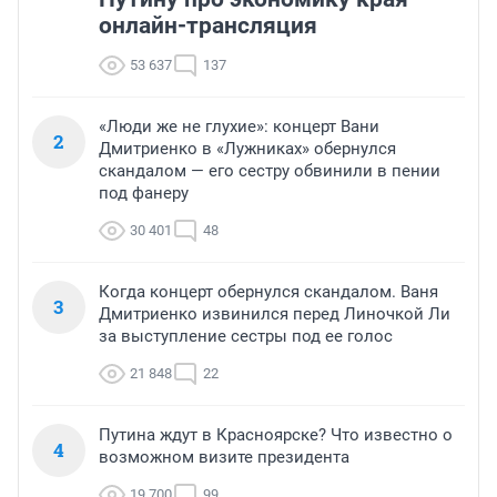
онлайн-трансляция
53 637
137
«Люди же не глухие»: концерт Вани
2
Дмитриенко в «Лужниках» обернулся
скандалом — его сестру обвинили в пении
под фанеру
30 401
48
Когда концерт обернулся скандалом. Ваня
3
Дмитриенко извинился перед Линочкой Ли
за выступление сестры под ее голос
21 848
22
Путина ждут в Красноярске? Что известно о
4
возможном визите президента
19 700
99