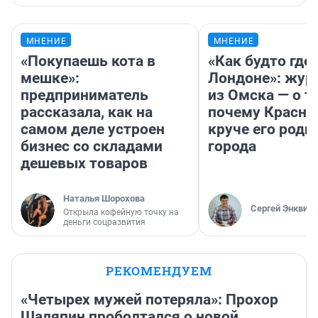
МНЕНИЕ
МНЕНИЕ
«Покупаешь кота в
«Как будто где-
мешке»:
Лондоне»: жур
предприниматель
из Омска — о т
рассказала, как на
почему Красно
самом деле устроен
круче его родн
бизнес со складами
города
дешевых товаров
Наталья Шорохова
Сергей Энквист
Открыла кофейную точку на
деньги соцразвития
РЕКОМЕНДУЕМ
«Четырех мужей потеряла»: Прохор
Шаляпин проболтался о новой