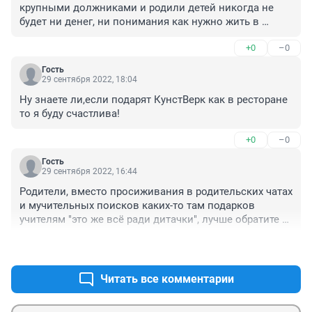
крупными должниками и родили детей никогда не 
будет ни денег, ни понимания как нужно жить в 
окружающей среде. Ибо от небольшого ума человек 
+0
–0
находящийся уже в не малых долгах рожает ребёнка и 
возлагает свои проблемы на общину. Учителя в 
Гость
данном случае просто тратят свое время и силы так 
29 сентября 2022, 18:04
как это практически не окупится. Ведь нищета так 
Ну знаете ли,если подарят КунстВерк как в ресторане 
хочет стать родителем, но только не владельцем 
то я буду счастлива!
финансовых возможностей. По итогу под конец 
своей жизни всё что сможет получить учитель это 
+0
–0
такие слова как спасибо и то не от всех.
Гость
29 сентября 2022, 16:44
Родители, вместо просиживания в родительских чатах 
и мучительных поисков каких-то там подарков 
учителям "это же всё ради дитачки", лучше обратите 
реальное внимание на своих детей, поговорите с 
+0
–2
ними, что их волнует, кого из учителей они уважают. 
А нормальному учителю будет достаточно букета 
цветов и искренних слов благодарности за его 
Читать все комментарии
работу.