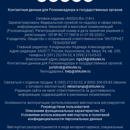
Контактные данные для Роскомнадзора и государственных органов
Сетевое издание «NGS24.RU» (18+)
Зарегистрировано Федеральной службой по надзору в сфере связи,
информационных технологий и массовых коммуникаций
(Роскомнадзор). Регистрационный номер и дата принятия решения о
регистрации - ЭЛ № ФС 77-78818 от 07.08.2020 г.
Учредитель: Общество с ограниченной ответственностью "ИНТЕРНЕТ
ТЕХНОЛОГИИ"
Главный редактор: Кондрашова Надежда Александровна
Адрес редакции: 660017, Россия, Красноярск, пр. Мира, 94, оф. 230,
телефон 8 (391) 252-99-53, 8 (999) 315-05-05
Электронный адрес редакции:
ngs24@shkulev.ru
Контактные данные для Роскомнадзора и государственных органов:
juristnsk@shkulev.ru
Техподдержка:
help@shkulev.ru
Связаться с отделом продаж: 8 (383) 212-52-52, 8 (800) 200-03-83 (звонок
с сотового бесплатный),
reklamangs@shkulev.ru
Редакция сайта не несет ответственности за достоверность
информации, содержащейся в рекламных объявлениях.
Особенности эксплуатации (использования) веб-портала регулируются:
Руководством пользователя
Описанием функциональных характеристик ПО
Условиями использования веб-портала и политикой
конфиденциальности персональных данных
Веб-портал распространяется в виде интернет-сервиса, специальные