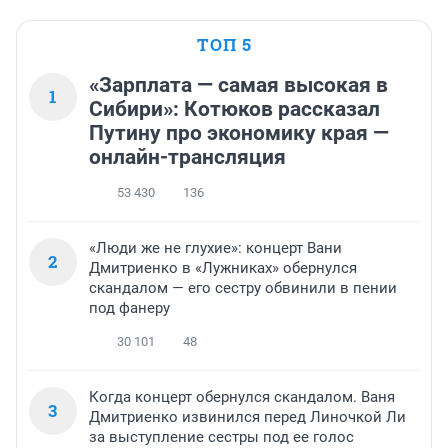
ТОП 5
«Зарплата — самая высокая в
1
Сибири»: Котюков рассказал
Путину про экономику края —
онлайн-трансляция
53 430
136
«Люди же не глухие»: концерт Вани
2
Дмитриенко в «Лужниках» обернулся
скандалом — его сестру обвинили в пении
под фанеру
30 101
48
Когда концерт обернулся скандалом. Ваня
3
Дмитриенко извинился перед Линочкой Ли
за выступление сестры под ее голос