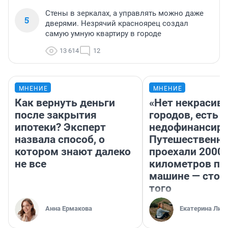
Стены в зеркалах, а управлять можно даже
5
дверями. Незрячий красноярец создал
самую умную квартиру в городе
13 614
12
МНЕНИЕ
МНЕНИЕ
Как вернуть деньги
«Нет некрасив
после закрытия
городов, есть
ипотеки? Эксперт
недофинансиро
назвала способ, о
Путешественн
котором знают далеко
проехали 2000
не все
километров по 
машине — стои
того
Анна Ермакова
Екатерина Лит