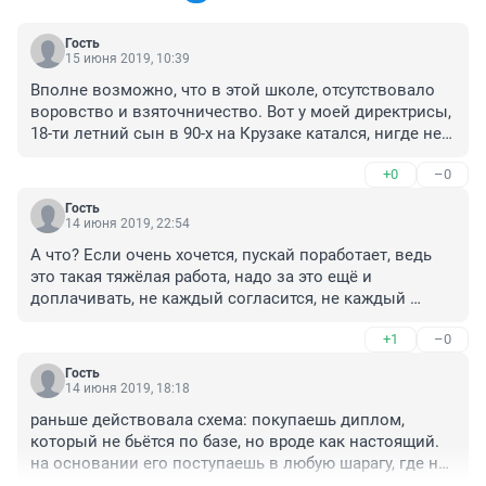
Гость
15 июня 2019, 10:39
Вполне возможно, что в этой школе, отсутствовало 
воровство и взяточничество. Вот у моей директрисы, 
18-ти летний сын в 90-х на Крузаке катался, нигде не 
работал и только тусил по клубам.
+0
–0
Гость
14 июня 2019, 22:54
А что? Если очень хочется, пускай поработает, ведь 
это такая тяжёлая работа, надо за это ещё и 
доплачивать, не каждый согласится, не каждый 
сможет все это вынести. Главное не убивать надежду 
+1
–0
в этом деле.
Гость
14 июня 2019, 18:18
раньше действовала схема: покупаешь диплом, 
который не бьётся по базе, но вроде как настоящий. 
на основании его поступаешь в любую шарагу, где не 
заморачиваются с пробиванием диплома. получаешь 