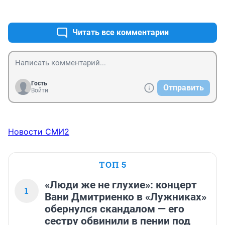
+2
–0
вторую вышку за 3 года, а потом уже второй диплом 
хоть в депутаты хоть в любые гос органы 
прокатывает. может проверим первые дипломы 
Читать все комментарии
нашей "илитки"?
Гость
Отправить
Войти
Новости СМИ2
ТОП 5
«Люди же не глухие»: концерт
1
Вани Дмитриенко в «Лужниках»
обернулся скандалом — его
сестру обвинили в пении под