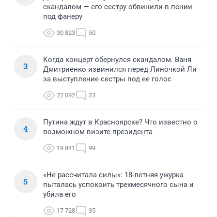
скандалом — его сестру обвинили в пении
под фанеру
30 823
50
Когда концерт обернулся скандалом. Ваня
3
Дмитриенко извинился перед Линочкой Ли
за выступление сестры под ее голос
22 092
23
Путина ждут в Красноярске? Что известно о
4
возможном визите президента
19 841
99
«Не рассчитала силы»: 18-летняя ужурка
5
пыталась успокоить трехмесячного сына и
убила его
17 728
35