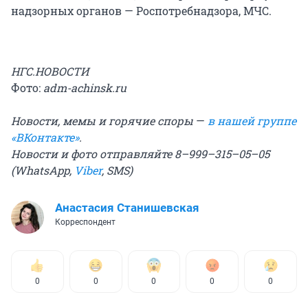
надзорных органов — Роспотребнадзора, МЧС.
НГС.НОВОСТИ
Фото:
adm-achinsk.ru
Новости, мемы и горячие споры
—
в нашей группе
«ВКонтакте»
.
Новости и фото отправляйте 8–999–315–05–05
(WhatsApp,
Viber
, SMS)
Анастасия Станишевская
Корреспондент
0
0
0
0
0