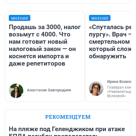
МНЕНИЕ
МНЕНИЕ
Продашь за 3000, налог
«Спуталась реч
возьмут с 4000. Что
пургу». Врач — 
нам готовит новый
смертельном д
налоговый закон — он
который слож
коснется импорта и
обнаружить
даже репетиторов
Ирина Волкова
Главврач клини
Анастасия Завгородняя
«Реабилитация 
Волковой»
РЕКОМЕНДУЕМ
На пляже под Геленджиком при атаке