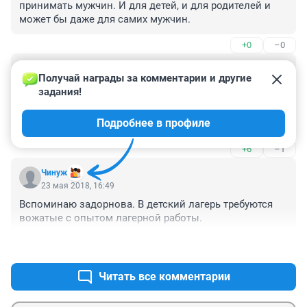
принимать мужчин. И для детей, и для родителей и 
может бы даже для самих мужчин.
+0
–0
Гость
23 мая 2018, 16:59
Получай награды за комментарии и другие 
задания!
Таааак.... Помнится, совсем недавно огнетушители и 
запасные выходы уже повесили на самих 
Подробнее в профиле
посетителей... Щас вожатых самим под лупой 
рассматривать... Мягко говоря, странная позиция 
+6
–1
уполномоченных организаций.
Чинуж
23 мая 2018, 16:49
Вспоминаю задорнова. В детский лагерь требуются 
вожатые с опытом лагерной работы.
+11
–0
Читать все комментарии