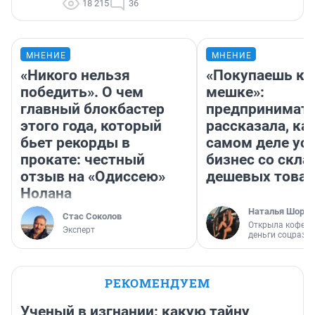
18 215
36
МНЕНИЕ
МНЕНИЕ
«Никого нельзя
«Покупаешь ко
победить». О чем
мешке»:
главный блокбастер
предпринимат
этого года, который
рассказала, как
бьет рекорды в
самом деле ус
прокате: честный
бизнес со скл
отзыв на «Одиссею»
дешевых това
Нолана
Наталья Шорох
Стас Соколов
Открыла кофейн
Эксперт
деньги соцразв
РЕКОМЕНДУЕМ
Ученый в изгнании: какую тайну