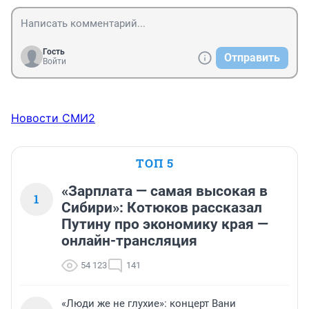
Евангелие от Луки 14:28-30, а дальше 31-32 еще 
точнее...
Гость
Отправить
Войти
Новости СМИ2
ТОП 5
«Зарплата — самая высокая в
1
Сибири»: Котюков рассказал
Путину про экономику края —
онлайн-трансляция
54 123
141
«Люди же не глухие»: концерт Вани