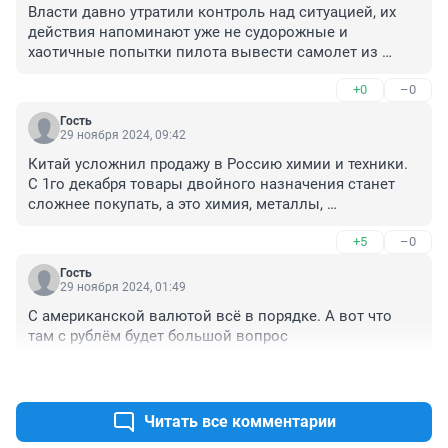
Власти давно утратили контроль над ситуацией, их 
действия напоминают уже не судорожные и 
хаотичные попытки пилота вывести самолет из 
неуправляемого падения, а до последнего заверять 
+0
–0
пассажиров, что все хорошо, но пассажиры уже видят 
стремительно приближающуюся землю. 
Гость
Спецоперация штука очень дорогая, а с учетом уровня 
29 ноября 2024, 09:42
коррумпированности - умопомрачительно дорогая, 
Китай усложнил продажу в Россию химии и техники. 
достаточно 40-50 US Dollar / BBL в течение года после 
С 1го декабря товары двойного назначения станет 
20 января (а у Трампа все шансы этого достичь) и все 
сложнее покупать, а это химия, металлы, 
- дальше 2-3-хзначная инфляция, заморозка вкладов, 
оборудование и техника.

волна финансовых пирамид, банкротства 
+5
–0
Вот это наши друзья.
предприятий и физических лиц, а на уличных 
билбордах большим красным шрифтом цифра будет 
Гость
29 ноября 2024, 01:49
расти чуть ли ни каждый день. В Библии есть очень 
мудрый совет, которым пренебрегли чуть более 1000 
С американской валютой всё в порядке. А вот что 
дней назад: Ибо кто из вас, желая построить башню, 
там с рублём будет большой вопрос
не сядет прежде и не вычислит издержек, имеет ли 
он, что нужно для совершения её, дабы, когда 
+15
–0
положит основание и не возможет совершить, все 
видящие не стали смеяться над ним, говоря: «этот 
Читать все комментарии
человек начал строить и не мог окончить?» 