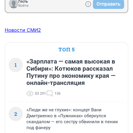
Гость
Отправить
Войти
Новости СМИ2
ТОП 5
«Зарплата — самая высокая в
1
Сибири»: Котюков рассказал
Путину про экономику края —
онлайн-трансляция
53 291
136
«Люди же не глухие»: концерт Вани
2
Дмитриенко в «Лужниках» обернулся
скандалом — его сестру обвинили в пении
под фанеру