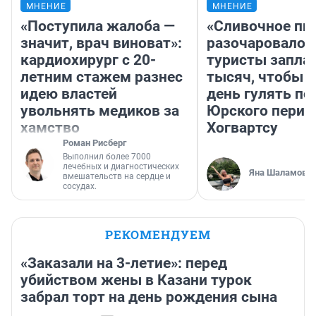
МНЕНИЕ
МНЕНИЕ
«Поступила жалоба —
«Сливочное пи
значит, врач виноват»:
разочаровало»
кардиохирург с 20-
туристы запла
летним стажем разнес
тысяч, чтобы 
идею властей
день гулять по
увольнять медиков за
Юрского перио
хамство
Хогвартсу
Роман Рисберг
Выполнил более 7000
лечебных и диагностических
Яна Шаламова
вмешательств на сердце и
сосудах.
РЕКОМЕНДУЕМ
«Заказали на 3-летие»: перед
убийством жены в Казани турок
забрал торт на день рождения сына