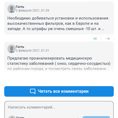
Гость
3 февраля 2021, 01:39
Необходимо добиваться установки и использования 
высокачественных фильтров, как в Европе и на 
западе. А то штрафы уж очень смешные -10 шт. и 
дыми на всю ивановскую, сколько хочешь. Слишком 
+0
–0
безнаказанно себя чувствуют, поэтому ничего менять 
ради простых людишек не будут.
Гость
3 февраля 2021, 01:31
Предлагаю проанализировать медицинскую 
статистику заболеваний ( онко, сердечно-сосудистых) 
по районам города, и посмотреть связь заболеваний 
и смертности с рейтингом загрязнения районов.
+0
–0
Читать все комментарии