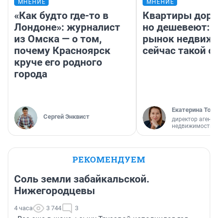
МНЕНИЕ
МНЕНИЕ
«Как будто где-то в
Квартиры дор
Лондоне»: журналист
но дешевеют: 
из Омска — о том,
рынок недвиж
почему Красноярск
сейчас такой 
круче его родного
города
Екатерина Торо
Сергей Энквист
директор агентс
недвижимости
РЕКОМЕНДУЕМ
Соль земли забайкальской.
Нижегородцевы
4 часа
3 744
3