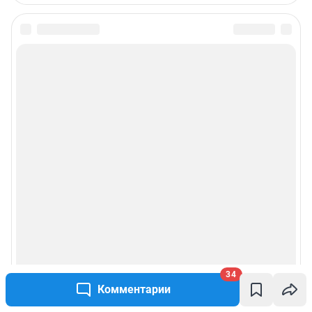
с сотового бесплатный),
reklamangs@shkulev.ru
Редакция сайта не несет ответственности за достоверность
информации, содержащейся в рекламных объявлениях.
Особенности эксплуатации (использования) веб-портала регулируются:
Руководством пользователя
Описанием функциональных характеристик ПО
Условиями использования веб-портала и политикой
конфиденциальности персональных данных
Веб-портал распространяется в виде интернет-сервиса, специальные
действия по установке на стороне пользователя не требуются
Политика использования cookies
Рекомендательные системы
Пользовательское соглашение сервиса «Подписка без баннерной
рекламы»
34
Комментарии
© ООО «Интернет Технологии»