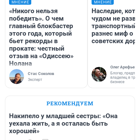
МНЕНИЕ
МНЕНИЕ
«Никого нельзя
Наследие, кото
победить». О чем
чудом не разва
главный блокбастер
транспортный 
этого года, который
разнес миф о 
бьет рекорды в
советских доро
прокате: честный
отзыв на «Одиссею»
Нолана
Олег Арефьев
Блогер, предпри
Стас Соколов
владелец в тра
Эксперт
бизнесе
РЕКОМЕНДУЕМ
Накипело у младшей сестры: «Она
уехала жить, а я осталась быть
хорошей»