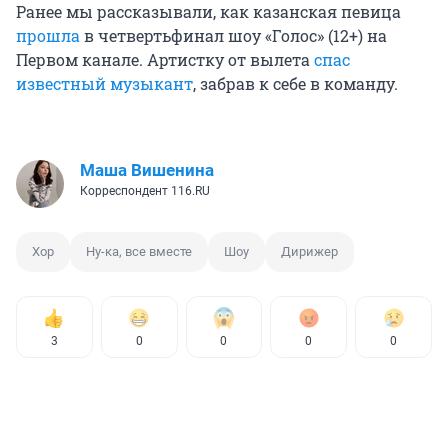
Ранее мы рассказывали, как казанская певица
прошла
в четвертьфинал шоу «Голос» (12+) на
Первом канале. Артистку от вылета
спас
известный музыкант
, забрав к себе в команду.
Маша Вишенина
Корреспондент 116.RU
Хор
Ну-ка, все вместе
Шоу
Дирижер
3
0
0
0
0