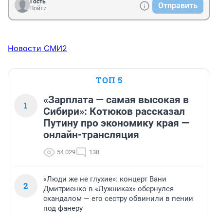
Гость
Отправить
Войти
Новости СМИ2
ТОП 5
«Зарплата — самая высокая в
1
Сибири»: Котюков рассказал
Путину про экономику края —
онлайн-трансляция
54 029
138
«Люди же не глухие»: концерт Вани
2
Дмитриенко в «Лужниках» обернулся
скандалом — его сестру обвинили в пении
под фанеру