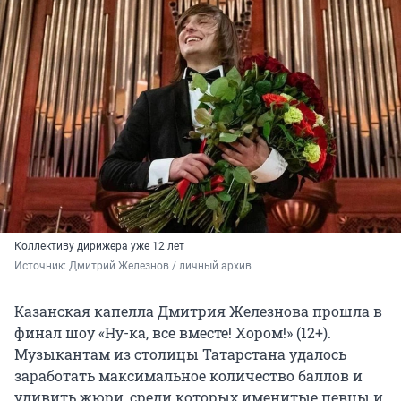
Коллективу дирижера уже
12 лет
Источник: 
Дмитрий Железнов / личный архив
Казанская капелла Дмитрия Железнова прошла в
финал шоу «Ну-ка, все вместе! Хором!» (12+).
Музыкантам из столицы Татарстана удалось
заработать максимальное количество баллов и
удивить жюри, среди которых именитые певцы и