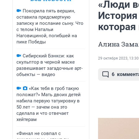
«Люди в
Покорила пять вершин,
История
оставила предсмертную
записку и послание сыну. Что
которая
с телом Натальи
Наговициной, погибшей на
пике Победы
Алина Замал
Сибирский Бэнкси: как
29 октября 2023, 13:30
скульптор в черной маске
развешивает загадочные арт-
6
коммент
объекты — видео
«Как тебя в гроб такую
положат?» Мать двоих детей
набила первую татуировку в
50 лет — зачем она это
сделала и что отвечает
хейтерам
«Финал не совпал с