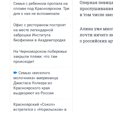
Оперная певица
Семья с ребенком пропала на
прослушивания 
сплаве под Красноярском. Три
дня о них не вспоминали
в том числе зв
Офис с рестораном построят
Алина уже много
на месте легендарной
почти ничего н
заброшки Института
биофизики в Академгородке
о российских а
На Черноморском побережье
закрыли пляжи: что там
происходит
Семью «веселого
молочника» американца
Джастаса Уолкера из
Красноярского края
выдворяют из России
Красноярский «Сокол»
встретится с «Норильском» в