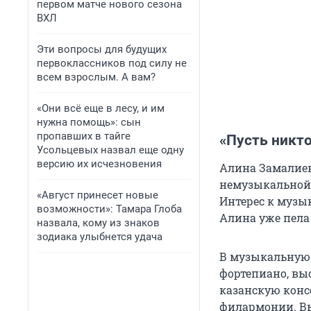
первом матче нового сезона
ВХЛ
Эти вопросы для будущих
первоклассников под силу не
всем взрослым. А вам?
«Они всё еще в лесу, и им
нужна помощь»: сын
пропавших в тайге
«Пусть никто
Усольцевых назвал еще одну
версию их исчезновения
Алина Замалиева
немузыкальной.
«Август принесет новые
Интерес к музык
возможности»: Тамара Глоба
Алина уже пела
назвала, кому из знаков
зодиака улыбнется удача
В музыкальную 
фортепиано, выс
казанскую конс
филармонии. Вы