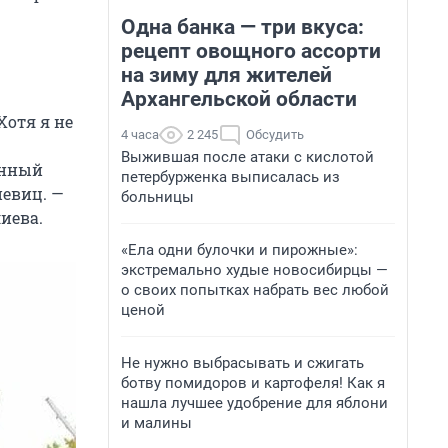
Одна банка — три вкуса:
рецепт овощного ассорти
на зиму для жителей
Архангельской области
Хотя я не
4 часа
2 245
Обсудить
Выжившая после атаки с кислотой
енный
петербурженка выписалась из
певиц. —
больницы
иева.
«Ела одни булочки и пирожные»:
экстремально худые новосибирцы —
о своих попытках набрать вес любой
ценой
Не нужно выбрасывать и сжигать
ботву помидоров и картофеля! Как я
нашла лучшее удобрение для яблони
и малины