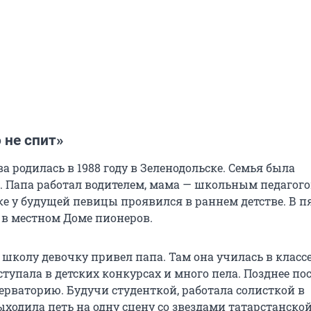
 не спит»
 родилась в 1988 году в Зеленодольске. Семья была
 Папа работал водителем, мама — школьным педагого
е у будущей певицы проявился в раннем детстве. В п
 в местном Доме пионеров.
школу девочку привел папа. Там она училась в класс
тупала в детских конкурсах и много пела. Позднее по
ерваторию. Будучи студенткой, работала солисткой в
ходила петь на одну сцену со звездами татарстанско