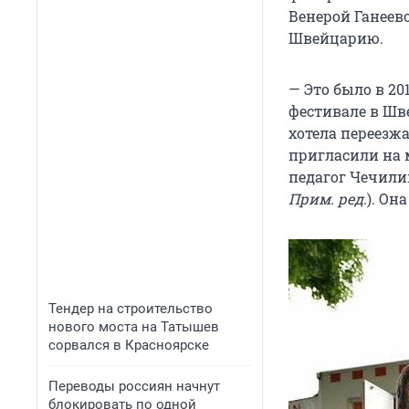
Венерой Ганеев
Швейцарию.
— Это было в 20
фестивале в Шв
хотела переезж
пригласили на 
педагог Чечили
Прим. ред
.). О
Тендер на строительство
нового моста на Татышев
сорвался в Красноярске
Переводы россиян начнут
блокировать по одной