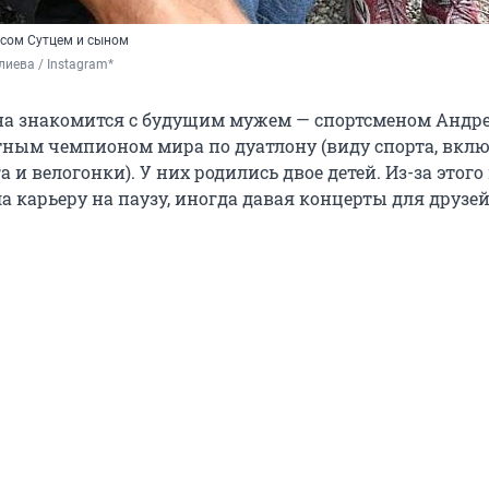
сом Сутцем и сыном
иева / Instagram*
а знакомится с будущим мужем — спортсменом Андр
тным чемпионом мира по дуатлону (виду спорта, вк
га и велогонки). У них родились двое детей. Из-за этого
 карьеру на паузу, иногда давая концерты для друзей