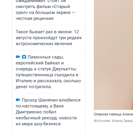
ожиданиями»: стоит ли
смотреть фильм «Старый
орел» на большом экране —
честная рецензия
Такое бывает раз в жизни: 12
августа произойдут три редких
астрономических явления
Лимонные сады,
европейский Байкал и
очередь к статуе Джульетты:
путешественница съездила в
Италию и рассказала, сколько
денег потратила
Прохор Шаляпин влюбился
по-настоящему, а Ваня
Дмитриенко побил
Оперная певица Алина
необычный рекорд: новости
Источник: 
Алина Замал
из мира шоу-бизнеса