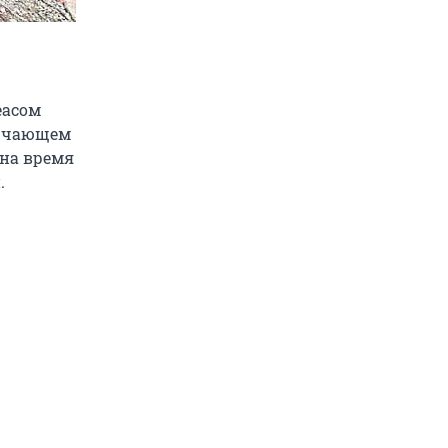
еасом
лючающем
 на время
.