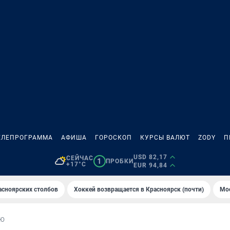
ЕЛЕПРОГРАММА
АФИША
ГОРОСКОП
КУРСЫ ВАЛЮТ
ZODY
П
USD 82,17
СЕЙЧАС
1
ПРОБКИ
+17°C
EUR 94,84
асноярских столбов
Хоккей возвращается в Красноярск (почти)
Мос
ЬЮ