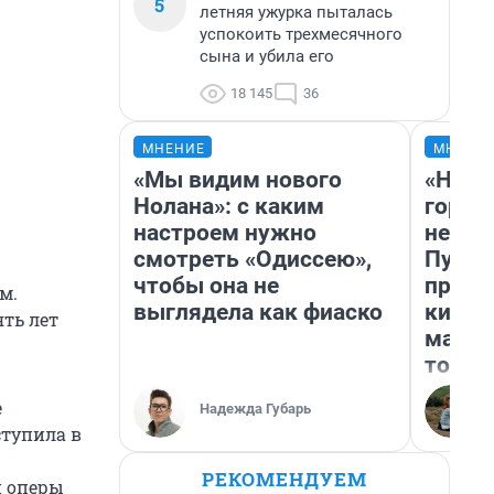
5
летняя ужурка пыталась
успокоить трехмесячного
сына и убила его
18 145
36
МНЕНИЕ
МНЕНИ
«Мы видим нового
«Нет 
Нолана»: с каким
городо
настроем нужно
недоф
смотреть «Одиссею»,
Путеш
чтобы она не
проех
м.
выглядела как фиаско
килом
ять лет
машин
того
е
Надежда Губарь
ступила в
РЕКОМЕНДУЕМ
й оперы