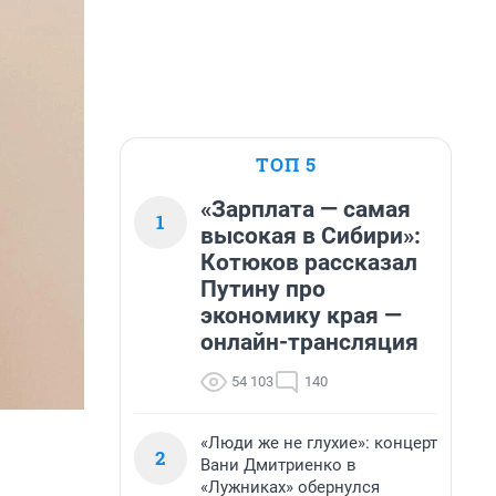
ТОП 5
«Зарплата — самая
1
высокая в Сибири»:
Котюков рассказал
Путину про
экономику края —
онлайн-трансляция
54 103
140
«Люди же не глухие»: концерт
2
Вани Дмитриенко в
«Лужниках» обернулся