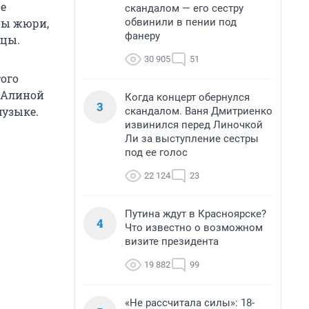
е
скандалом — его сестру
обвинили в пении под
ны жюри,
фанеру
тцы.
30 905
51
того
 Алиной
Когда концерт обернулся
3
музыке.
скандалом. Ваня Дмитриенко
извинился перед Линочкой
Ли за выступление сестры
под ее голос
22 124
23
Путина ждут в Красноярске?
4
Что известно о возможном
визите президента
19 882
99
«Не рассчитала силы»: 18-