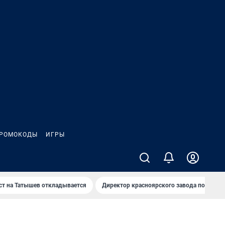
РОМОКОДЫ
ИГРЫ
т на Татышев откладывается
Директор красноярского завода под сан