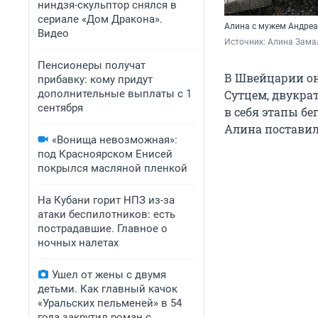
ниндзя-скульптор снялся в
сериале «Дом Дракона».
Алина с мужем Андреа
Видео
Источник: 
Алина Замал
Пенсионеры получат
В Швейцарии он
прибавку: кому придут
дополнительные выплаты с 1
Сутцем, двукра
сентября
в себя этапы бе
Алина поставила
«Вонища невозможная»:
под Красноярском Енисей
покрылся масляной пленкой
На Кубани горит НПЗ из-за
атаки беспилотников: есть
пострадавшие. Главное о
ночных налетах
Ушел от жены с двумя
детьми. Как главный качок
«Уральских пельменей» в 54
года закрутил роман с